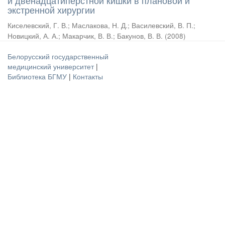
и двенадцатиперстной кишки в плановой и
экстренной хирургии
Киселевский, Г. В.
;
Маслакова, Н. Д.
;
Василевский, В. П.
;
Новицкий, А. А.
;
Макарчик, В. В.
;
Бакунов, В. В.
(
2008
)
Белорусский государственный
медицинский университет
|
Библиотека БГМУ
|
Контакты