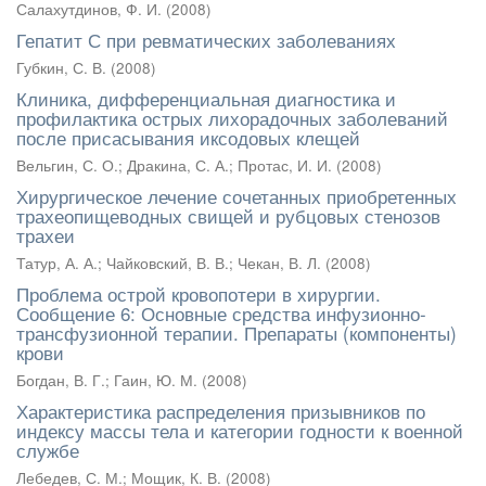
Салахутдинов, Ф. И.
(
2008
)
Гепатит С при ревматических заболеваниях
Губкин, С. В.
(
2008
)
Клиника, дифференциальная диагностика и
профилактика острых лихорадочных заболеваний
после присасывания иксодовых клещей
Вельгин, С. О.
;
Дракина, С. А.
;
Протас, И. И.
(
2008
)
Хирургическое лечение сочетанных приобретенных
трахеопищеводных свищей и рубцовых стенозов
трахеи
Татур, А. А.
;
Чайковский, В. В.
;
Чекан, В. Л.
(
2008
)
Проблема острой кровопотери в хирургии.
Сообщение 6: Основные средства инфузионно-
трансфузионной терапии. Препараты (компоненты)
крови
Богдан, В. Г.
;
Гаин, Ю. М.
(
2008
)
Характеристика распределения призывников по
индексу массы тела и категории годности к военной
службе
Лебедев, С. М.
;
Мощик, К. В.
(
2008
)