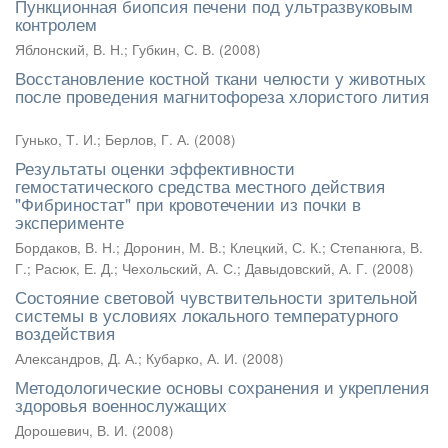
Пункционная биопсия печени под ультразвуковым
контролем
Яблонский, В. Н.
;
Губкин, С. В.
(
2008
)
Восстановление костной ткани челюсти у животных
после проведения магнитофореза хлористого лития
Гунько, Т. И.
;
Берлов, Г. А.
(
2008
)
Результаты оценки эффективности
гемостатического средства местного действия
"Фибриностат" при кровотечении из почки в
эксперименте
Бордаков, В. Н.
;
Доронин, М. В.
;
Клецкий, С. К.
;
Степанюга, В.
Г.
;
Расюк, Е. Д.
;
Чехольский, А. С.
;
Давыдовский, А. Г.
(
2008
)
Состояние световой чувствительности зрительной
системы в условиях локального температурного
воздействия
Александров, Д. А.
;
Кубарко, А. И.
(
2008
)
Методологические основы сохранения и укрепления
здоровья военнослужащих
Дорошевич, В. И.
(
2008
)