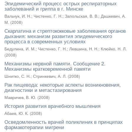
Эпидемический процесс острых респираторных
заболеваний и гриппа в г. Минске
Вальчук, И. Н.
;
Чистенко, Г. Н.
;
Запольская, В. В.
;
Дашкевич, А.
М.
(
2008
)
Скарлатина и стрептококковые заболевания органов
дыхания: механизм развития эпидемического
процесса в современных условиях
Бедулина, И. М.
;
Чистенко, Г. Н.
;
Левшина, Н. Н.
;
Клюйко, Н. Л.
(
2008
)
Механизмы нервной памяти. Сообщение 2.
Механизмы кратковременной памяти
Шнитко, С. Н.
;
Стринкевич, А. Л.
(
2008
)
Рак пищевода: некоторые аспекты возникновения,
диагностики и метастазирования
Мавричев, В. Ю.
(
2008
)
История развития врачебного мышления
Абаев, Ю. К.
(
2008
)
Осведомленность врачей поликлиник в принципах
фармакотерапии мигрени