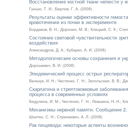
Восстановление костной ткани челюсти у 
Гунько, Т. И.
;
Берлов, Г. А.
(
2008
)
Результаты оценки эффективности гемоста
кровотечении из почки в эксперименте
Бордаков, В. Н.
;
Доронин, М. В.
;
Клецкий, С. К.
;
Степ
Состояние световой чувствительности зри
воздействия
Александров, Д. А.
;
Кубарко, А. И.
(
2008
)
Методологические основы сохранения и у
Дорошевич, В. И.
(
2008
)
Эпидемический процесс острых респиратор
Вальчук, И. Н.
;
Чистенко, Г. Н.
;
Запольская, В. В.
;
Да
Скарлатина и стрептококковые заболевани
процесса в современных условиях
Бедулина, И. М.
;
Чистенко, Г. Н.
;
Левшина, Н. Н.
;
Кл
Механизмы нервной памяти. Сообщение 2.
Шнитко, С. Н.
;
Стринкевич, А. Л.
(
2008
)
Рак пищевода: некоторые аспекты возникно