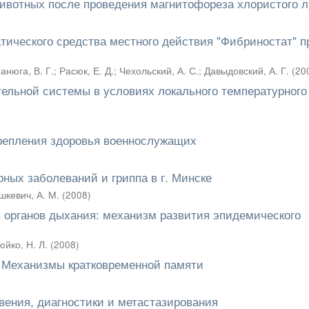
животных после проведения магнитофореза хлористого 
тического средства местного действия "Фибриностат" п
анюга, В. Г.
;
Расюк, Е. Д.
;
Чехольский, А. С.
;
Давыдовский, А. Г.
(
20
тельной системы в условиях локального температурного
крепления здоровья военнослужащих
ных заболеваний и гриппа в г. Минске
шкевич, А. М.
(
2008
)
я органов дыхания: механизм развития эпидемического
юйко, Н. Л.
(
2008
)
 Механизмы кратковременной памяти
вения, диагностики и метастазирования