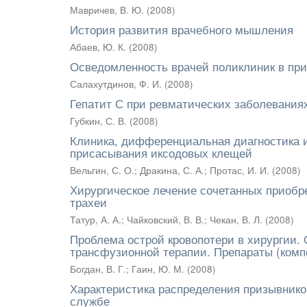
Мавричев, В. Ю.
(
2008
)
История развития врачебного мышления
Абаев, Ю. К.
(
2008
)
Осведомленность врачей поликлиник в пр
Салахутдинов, Ф. И.
(
2008
)
Гепатит С при ревматических заболевания
Губкин, С. В.
(
2008
)
Клиника, дифференциальная диагностика 
присасывания иксодовых клещей
Вельгин, С. О.
;
Дракина, С. А.
;
Протас, И. И.
(
2008
)
Хирургическое лечение сочетанных приоб
трахеи
Татур, А. А.
;
Чайковский, В. В.
;
Чекан, В. Л.
(
2008
)
Проблема острой кровопотери в хирургии.
трансфузионной терапии. Препараты (комп
Богдан, В. Г.
;
Гаин, Ю. М.
(
2008
)
Характеристика распределения призывников
службе