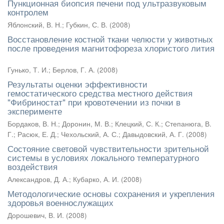
Пункционная биопсия печени под ультразвуковым
контролем
Яблонский, В. Н.
;
Губкин, С. В.
(
2008
)
Восстановление костной ткани челюсти у животных
после проведения магнитофореза хлористого лития
Гунько, Т. И.
;
Берлов, Г. А.
(
2008
)
Результаты оценки эффективности
гемостатического средства местного действия
"Фибриностат" при кровотечении из почки в
эксперименте
Бордаков, В. Н.
;
Доронин, М. В.
;
Клецкий, С. К.
;
Степанюга, В.
Г.
;
Расюк, Е. Д.
;
Чехольский, А. С.
;
Давыдовский, А. Г.
(
2008
)
Состояние световой чувствительности зрительной
системы в условиях локального температурного
воздействия
Александров, Д. А.
;
Кубарко, А. И.
(
2008
)
Методологические основы сохранения и укрепления
здоровья военнослужащих
Дорошевич, В. И.
(
2008
)