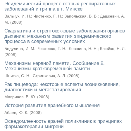
Эпидемический процесс острых респираторных
заболеваний и гриппа в г. Минске
Вальчук, И. Н.
;
Чистенко, Г. Н.
;
Запольская, В. В.
;
Дашкевич, А.
М.
(
2008
)
Скарлатина и стрептококковые заболевания органов
дыхания: механизм развития эпидемического
процесса в современных условиях
Бедулина, И. М.
;
Чистенко, Г. Н.
;
Левшина, Н. Н.
;
Клюйко, Н. Л.
(
2008
)
Механизмы нервной памяти. Сообщение 2.
Механизмы кратковременной памяти
Шнитко, С. Н.
;
Стринкевич, А. Л.
(
2008
)
Рак пищевода: некоторые аспекты возникновения,
диагностики и метастазирования
Мавричев, В. Ю.
(
2008
)
История развития врачебного мышления
Абаев, Ю. К.
(
2008
)
Осведомленность врачей поликлиник в принципах
фармакотерапии мигрени