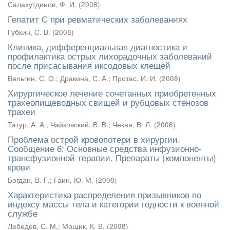
Салахутдинов, Ф. И.
(
2008
)
Гепатит С при ревматических заболеваниях
Губкин, С. В.
(
2008
)
Клиника, дифференциальная диагностика и
профилактика острых лихорадочных заболеваний
после присасывания иксодовых клещей
Вельгин, С. О.
;
Дракина, С. А.
;
Протас, И. И.
(
2008
)
Хирургическое лечение сочетанных приобретенных
трахеопищеводных свищей и рубцовых стенозов
трахеи
Татур, А. А.
;
Чайковский, В. В.
;
Чекан, В. Л.
(
2008
)
Проблема острой кровопотери в хирургии.
Сообщение 6: Основные средства инфузионно-
трансфузионной терапии. Препараты (компоненты)
крови
Богдан, В. Г.
;
Гаин, Ю. М.
(
2008
)
Характеристика распределения призывников по
индексу массы тела и категории годности к военной
службе
Лебедев, С. М.
;
Мощик, К. В.
(
2008
)