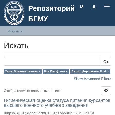
Репозиторий
Togg
navig
БГМУ
Искать
Искать
Ок
Тема: Военная гигиена ×
Has File(s): true ×
Автор: Дорошевич, В. И. ×
Show Advanced Filters
Отображаемые элементы 1-1 из 1
Гигиеническая оценка статуса питания курсантов
высшего военного учебного заведения
Ширко, Д. И.
;
Дорошевич, В. И.
;
Горошко, В. И.
(
2013
)