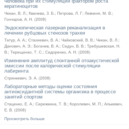
человека при их стимуляции фактором роста
кератиноцитов
Чекан, В. Л.
;
Квачева, З. Б.
;
Петрова, Л. Г
;
Левченя, М. В.
;
Гончаров, А. Н.
(
2008
)
Эндоскопическая лазерная реканализация в
лечении рубцовых стенозов трахеи
Татур, А. А.
;
Стахиевич, В. А.
;
Чайковский, В. В.
;
Чекан, В. Л.
;
Данович, А. Э.
;
Богачев, В. А.
;
Седун, В. В.
;
Требушевская, Н.
В.
;
Терещенко, Т. С.
;
Сидоренко, А. Н.
(
2008
)
Изменения амплитуд спонтанной отоакустической
эмиссии после калорической стимуляции
лабиринта
Стринкевич, Э. А.
(
2008
)
Лабораторные методы оценки состояния
антиоксидантной системы организма в процессе
занятий спортом
Стаценко, Е. А.
;
Сережкина, Т. В.
;
Королевич, М. П.
;
Алькевич,
Е. В.
(
2008
)
Просмотреть больше