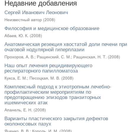
Недавние добавления
Сергей Иванович Леонович
Неизвестный автор
(
2008
)
Философия и медицинское образование
Абаев, Ю. К.
(
2008
)
Анатомическая резекция хвостатой доли печени при
очаговой нодулярной гиперплазии
Прохоров, А. В.
;
Ращинский, С. М.
;
Ращинская, Н. Т.
(
2008
)
Наш опыт лечения рецидивирующего
респираторного папилломатоза
Кукса, Е. М.
;
Песоцкая, М. В.
(
2008
)
Комплексный подход к этиотропным лечебно-
профилактическим мероприятиям по
предотвращению эпизодов транзиторных
ишемических атак
Апанель, Е. Н.
(
2008
)
Варианты пластического закрытия дефектов
околоносовых пазух
Яценко, В. В.
;
Король, И. М.
(
2008
)