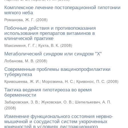
Комплексное лечение постоперационной гипотонии
мягкого неба
Романова, Ж. Г.
(
2008
)
Побочные действия и противопоказания
использования препаратов витаминов в
клинической практике
Максименя, Г. Г.
;
Кухта, В. К.
(
2008
)
Метаболический синдром или синдром "Х"
Лобанова, М. В.
(
2008
)
Современные проблемы вакцинопрофилактики
туберкулеза
Кривошеева, Ж. И.
;
Морозкина, Н. С.
;
Кривонос, П. С.
(
2008
)
Тактика ведения гипотиреоза во время
беременности
Забаровская, З. В.
;
Жуковская, О. В.
;
Шепелькевич, А. П.
(
2008
)
Изменение функционального состояния нервно-
мышечной и сосудистой систем укороченных
конечностей в условиях дистракционного