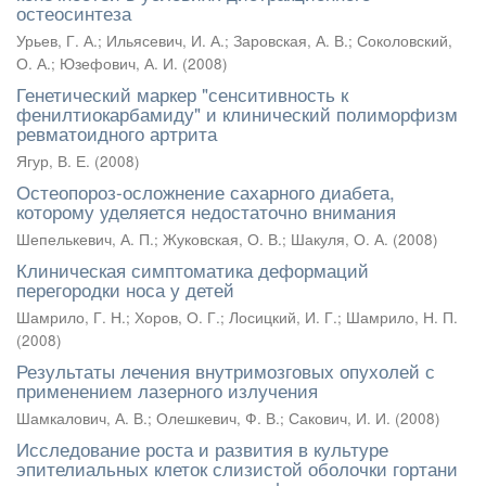
остеосинтеза
Урьев, Г. А.
;
Ильясевич, И. А.
;
Заровская, А. В.
;
Соколовский,
О. А.
;
Юзефович, А. И.
(
2008
)
Генетический маркер "сенситивность к
фенилтиокарбамиду" и клинический полиморфизм
ревматоидного артрита
Ягур, В. Е.
(
2008
)
Остеопороз-осложнение сахарного диабета,
которому уделяется недостаточно внимания
Шепелькевич, А. П.
;
Жуковская, О. В.
;
Шакуля, О. А.
(
2008
)
Клиническая симптоматика деформаций
перегородки носа у детей
Шамрило, Г. Н.
;
Хоров, О. Г.
;
Лосицкий, И. Г.
;
Шамрило, Н. П.
(
2008
)
Результаты лечения внутримозговых опухолей с
применением лазерного излучения
Шамкалович, А. В.
;
Олешкевич, Ф. В.
;
Сакович, И. И.
(
2008
)
Исследование роста и развития в культуре
эпителиальных клеток слизистой оболочки гортани