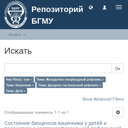
Репозиторий
Togg
navig
БГМУ
Искать
Искать
Ок
Has File(s): true ×
Тема: Желудочно-пищеводный рефлюкс ×
Тема: Кишечник ×
Тема: Дуодено-гастральный рефлюкс ×
Тема: Дети ×
Show Advanced Filters
Отображаемые элементы 1-1 из 1
Состояние биоценоза кишечника у детей и