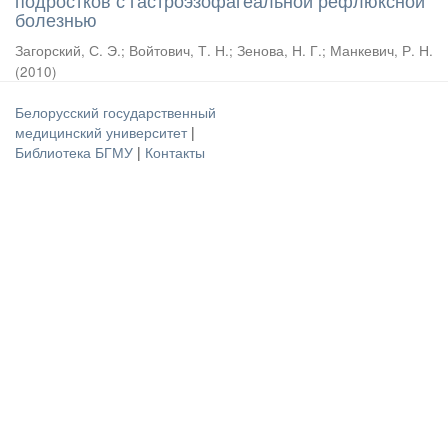
подростков с гастроэзофагеальной рефлюксной
болезнью
Загорский, С. Э.
;
Войтович, Т. Н.
;
Зенова, Н. Г.
;
Манкевич, Р. Н.
(
2010
)
Белорусский государственный
медицинский университет
|
Библиотека БГМУ
|
Контакты