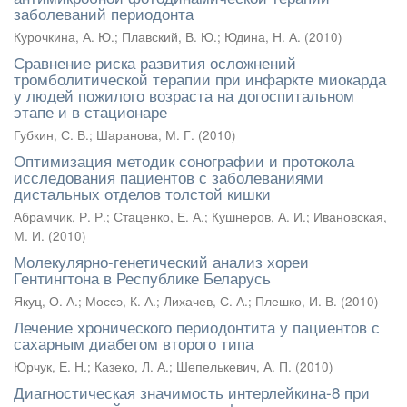
заболеваний периодонта
Курочкина, А. Ю.
;
Плавский, В. Ю.
;
Юдина, Н. А.
(
2010
)
Сравнение риска развития осложнений
тромболитической терапии при инфаркте миокарда
у людей пожилого возраста на догоспитальном
этапе и в стационаре
Губкин, С. В.
;
Шаранова, М. Г.
(
2010
)
Оптимизация методик сонографии и протокола
исследования пациентов с заболеваниями
дистальных отделов толстой кишки
Абрамчик, Р. Р.
;
Стаценко, Е. А.
;
Кушнеров, А. И.
;
Ивановская,
М. И.
(
2010
)
Молекулярно-генетический анализ хореи
Гентингтона в Республике Беларусь
Якуц, О. А.
;
Моссэ, К. А.
;
Лихачев, С. А.
;
Плешко, И. В.
(
2010
)
Лечение хронического периодонтита у пациентов с
сахарным диабетом второго типа
Юрчук, Е. Н.
;
Казеко, Л. А.
;
Шепелькевич, А. П.
(
2010
)
Диагностическая значимость интерлейкина-8 при