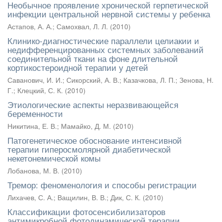
Необычное проявление хронической герпетической
инфекции центральной нервной системы у ребенка
Астапов, А. А.
;
Самохвал, Л. Л.
(
2010
)
Клинико-диагностические параллели целиакии и
недифференцированных системных заболеваний
соединительной ткани на фоне длительной
кортикостероидной терапии у детей
Саванович, И. И.
;
Сикорский, А. В.
;
Казачкова, Л. П.
;
Зенова, Н.
Г.
;
Клецкий, С. К.
(
2010
)
Этиологические аспекты неразвивающейся
беременности
Никитина, Е. В.
;
Мамайко, Д. М.
(
2010
)
Патогенетическое обоснование интенсивной
терапии гиперосмолярной диабетической
некетонемической комы
Лобанова, М. В.
(
2010
)
Тремор: феноменология и способы регистрации
Лихачев, С. А.
;
Ващилин, В. В.
;
Дик, С. К.
(
2010
)
Классификации фотосенсибилизаторов
антимикробной фотодинамической терапии