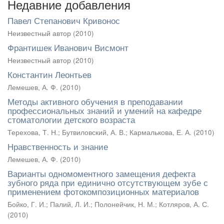
Недавние добавления
Павел Степанович Кривонос
Неизвестный автор
(
2010
)
Франтишек Иванович Висмонт
Неизвестный автор
(
2010
)
Константин Леонтьев
Лемешев, А. Ф.
(
2010
)
Методы активного обучения в преподавании
профессиональных знаний и умений на кафедре
стоматологии детского возраста
Терехова, Т. Н.
;
Бутвиловский, А. В.
;
Кармалькова, Е. А.
(
2010
)
Нравственность и знание
Лемешев, А. Ф.
(
2010
)
Варианты одномоментного замещения дефекта
зубного ряда при единично отсутствующем зубе с
применением фотокомпозиционных материалов
Бойко, Г. И.
;
Палий, Л. И.
;
Полонейчик, Н. М.
;
Котляров, А. С.
(
2010
)