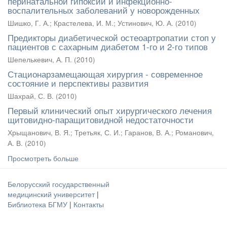
перинатальной гипоксии и инфекционно-
воспалительных заболеваний у новорожденных
Шишко, Г. А.
;
Крастелева, И. М.
;
Устинович, Ю. А.
(
2010
)
Предикторы диабетической остеоартропатии стоп у
пациентов с сахарным диабетом 1-го и 2-го типов
Шепелькевич, А. П.
(
2010
)
Стационарзамещающая хирургия - современное
состояние и перспективы развития
Шахрай, С. В.
(
2010
)
Первый клинический опыт хирургического лечения
щитовидно-паращитовидной недостаточности
Хрыщанович, В. Я.
;
Третьяк, С. И.
;
Гаранов, В. А.
;
Романович,
А. В.
(
2010
)
Просмотреть больше
Белорусский государственный
медицинский университет
|
Библиотека БГМУ
|
Контакты