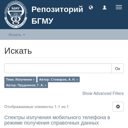
Репозиторий
Togg
navig
БГМУ
Искать
Искать
Ок
Тема: Излучение ×
Автор: Стожаров, А. Н. ×
Автор: Прудников, Г. А. ×
Show Advanced Filters
Отображаемые элементы 1-1 из 1
Спектры излучения мобильного телефона в
режиме получения справочных данных