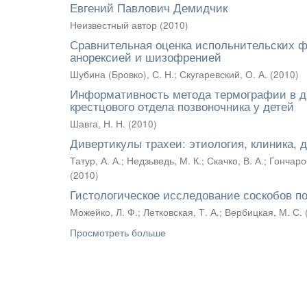
Евгений Павлович Демидчик
Неизвестный автор
(
2010
)
Сравнительная оценка испольнительских ф
анорексией и шизофренией
Шубина (Бровко), С. Н.
;
Скугаревский, О. А.
(
2010
)
Информативность метода термографии в ди
крестцового отдела позвоночника у детей
Шавга, Н. Н.
(
2010
)
Дивертикулы трахеи: этиология, клиника, 
Татур, А. А.
;
Недзьведь, М. К.
;
Скачко, В. А.
;
Гончаров
(
2010
)
Гистологическое исследование соскобов п
Можейко, Л. Ф.
;
Летковская, Т. А.
;
Вербицкая, М. С.
Просмотреть больше