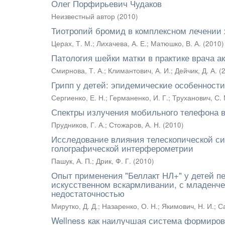
Олег Порфирьевич Чудаков
Неизвестный автор
(
2010
)
Тиотропий бромид в комплексном лечении 
Церах, Т. М.
;
Лихачева, А. Е.
;
Матюшко, В. А.
(
2010
)
Патология шейки матки в практике врача а
Смирнова, Т. А.
;
Климантович, А. И.
;
Дейчик, Д. А.
(
Грипп у детей: эпидемические особенност
Сергиенко, Е. Н.
;
Германенко, И. Г.
;
Труханович, С. 
Спектры излучения мобильного телефона 
Прудников, Г. А.
;
Стожаров, А. Н.
(
2010
)
Исследование влияния телескопической с
голографической интерферометрии
Пашук, А. П.
;
Дрик, Ф. Г.
(
2010
)
Опыт применения "Беллакт НЛ+" у детей п
искусственном вскармливании, с младенче
недостаточностью
Мирутко, Д. Д.
;
Назаренко, О. Н.
;
Якимович, Н. И.
;
Са
Wellness как наилучшая система формиров