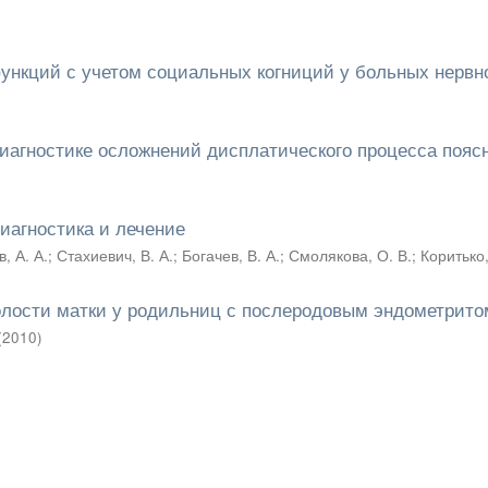
ункций с учетом социальных когниций у больных нервн
агностике осложнений дисплатического процесса пояс
диагностика и лечение
, А. А.
;
Стахиевич, В. А.
;
Богачев, В. А.
;
Смолякова, О. В.
;
Коритько,
олости матки у родильниц с послеродовым эндометрито
(
2010
)