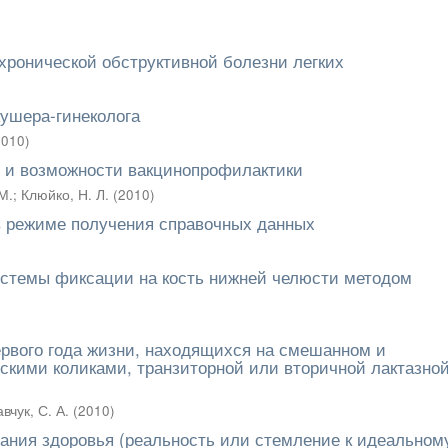
хронической обструктивной болезни легких
кушера-гинеколога
2010
)
и и возможности вакцинопрофилактики
М.
;
Клюйко, Н. Л.
(
2010
)
в режиме получения справочных данных
истемы фиксации на кость нижней челюсти методом
ервого года жизни, находящихся на смешанном и
скими коликами, транзиторной или вторичной лактазно
вчук, С. А.
(
2010
)
ания здоровья (реальность или стемление к идеальном