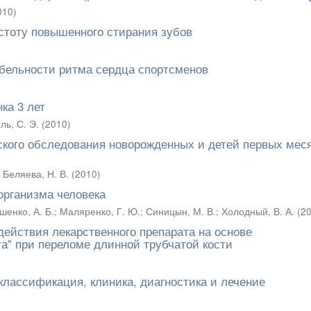
010
)
стоту повышенного стирания зубов
абельности ритма сердца спортсменов
ка 3 лет
ль, С. Э.
(
2010
)
кого обследования новорожденных и детей первых мес
;
Беляева, Н. В.
(
2010
)
организма человека
шенко, А. Б.
;
Маляренко, Г. Ю.
;
Синицын, М. В.
;
Холодный, В. А.
(
2
ействия лекарственного препарата на основе
та" при переломе длинной трубчатой кости
классификация, клиника, диагностика и лечение