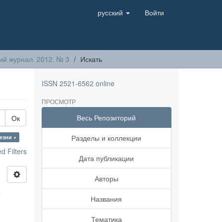
русский
Войти
й журнал. 2012. № 3
Искать
ISSN 2521-6562 online
ПРОСМОТР
Весь Репозиторий
Ок
Разделы и коллекции
езни ×
 Filters
Дата публикации
Авторы
е
Названия
Тематика