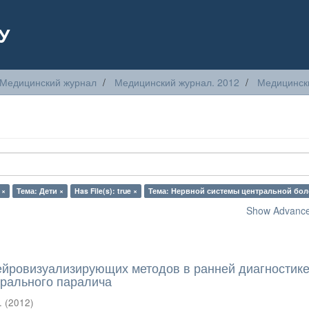
У
Медицинский журнал
Медицинский журнал. 2012
Медицински
 ×
Тема: Дети ×
Has File(s): true ×
Тема: Нервной системы центральной бол
Show Advanced
йровизуализирующих методов в ранней диагностик
брального паралича
.
(
2012
)