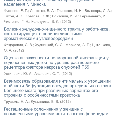
населения г. Минска
Фисенко, Е. Г.
;
Логотько, В. А.
;
Глинская, И. Н.
;
Волосарь, Л. А.
;
Тихон, А. К.
;
Кретова, С. Ф.
;
Войтович, И. И.
;
Германенко, И. Г.
;
Чистенко, Г. Н.
;
Колодкина, В. Л.
(
2012
)
Болезни желудочно-кишечного тракта у работников,
контактирующих с полициклическими
ароматическими углеводородами
Федорович, С. В.
;
Худницкий, С. С.
;
Маркова, А. Г.
;
Цыганкова,
О. А.
(
2012
)
Оценка выраженности полиорганной дисфункции у
недоношенных детей по уровню растворимого
рецептора фактора некроза опухолей P55
Устинович, Ю. А.
;
Акалович, С. Т.
(
2012
)
Взаимосвязь образования интимальных утолщений
в области бифуркации сосудов артериального круга
большого мозга при различных вариантах его
строения с особенностями кровотока
Трушель, Н. А.
;
Лукъяница, В. В.
(
2012
)
Гестационные осложнения у женщин с
повышенными уровнями антител к фосфолипидам