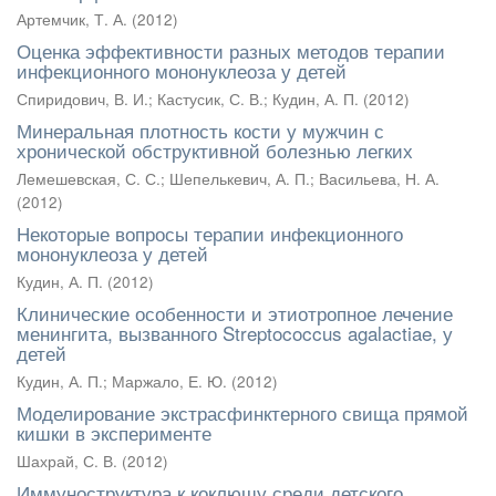
Артемчик, Т. А.
(
2012
)
Оценка эффективности разных методов терапии
инфекционного мононуклеоза у детей
Спиридович, В. И.
;
Кастусик, С. В.
;
Кудин, А. П.
(
2012
)
Минеральная плотность кости у мужчин с
хронической обструктивной болезнью легких
Лемешевская, С. С.
;
Шепелькевич, А. П.
;
Васильева, Н. А.
(
2012
)
Некоторые вопросы терапии инфекционного
мононуклеоза у детей
Кудин, А. П.
(
2012
)
Клинические особенности и этиотропное лечение
менингита, вызванного Streptococcus agalactiae, у
детей
Кудин, А. П.
;
Маржало, Е. Ю.
(
2012
)
Моделирование экстрасфинктерного свища прямой
кишки в эксперименте
Шахрай, С. В.
(
2012
)
Иммуноструктура к коклюшу среди детского