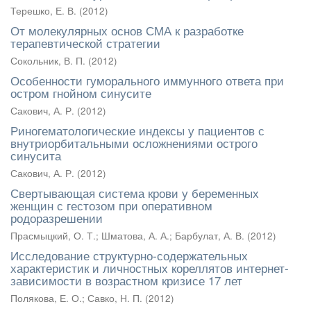
Терешко, Е. В.
(
2012
)
От молекулярных основ СМА к разработке
терапевтической стратегии
Сокольник, В. П.
(
2012
)
Особенности гуморального иммунного ответа при
остром гнойном синусите
Сакович, А. Р.
(
2012
)
Риногематологические индексы у пациентов с
внутриорбитальными осложнениями острого
синусита
Сакович, А. Р.
(
2012
)
Свертывающая система крови у беременных
женщин с гестозом при оперативном
родоразрешении
Прасмыцкий, О. Т.
;
Шматова, А. А.
;
Барбулат, А. В.
(
2012
)
Исследование структурно-содержательных
характеристик и личностных кореллятов интернет-
зависимости в возрастном кризисе 17 лет
Полякова, Е. О.
;
Савко, Н. П.
(
2012
)