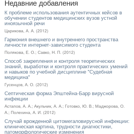
Недавние добавления
К проблеме использования аутентичных кейсов в
обучении студентов медицинских вузов устной
иноязычной речи
Царикова, А. А.
(
2012
)
Гармония внешнего и внутреннего пространства
личности интернет-зависимого студента
Полякова, Е. О.
;
Савко, Н. П.
(
2012
)
Способ закрепления и контроля теоретических
знаний, выработки и контроля практических умений
и навыков по учебной дисциплине "Судебная
медицина"
Гусенцов, А. О.
(
2012
)
Септическая форма Эпштейна-Барр вирусной
инфекции
Астапов, А. А.
;
Акульчик, А. А.
;
Готовко, Ю. В.
;
Маджорова, О.
А.
;
Полехина, А. И.
(
2012
)
Случай врожденной цитомегаловирусной инфекции:
клиническая картина, трудности диагностики,
патоморфологические изменения