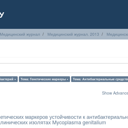
У
Медицинский журнал
Медицинский журнал. 2013
Медицински
бактерий ×
Тема: Генетические маркеры ×
Тема: Антибактериальные средств
Show Advanced
етических маркеров устойчивости к антибактериаль
клинических изолятах Mycoplasma genitalium