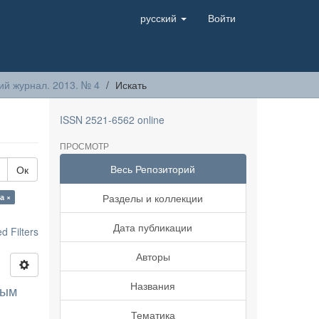
русский
Войти
й журнал. 2013. № 4
Искать
ISSN 2521-6562 online
ПРОСМОТР
Весь Репозиторий
Ок
Разделы и коллекции
а ×
Дата публикации
 Filters
Авторы
Названия
ным
Тематика