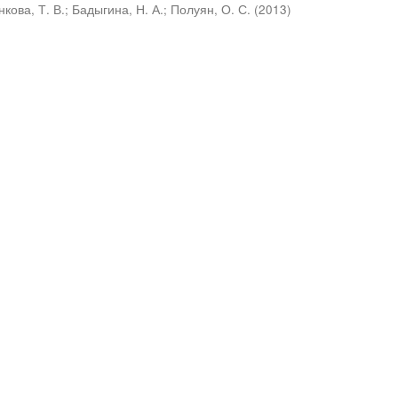
кова, Т. В.
;
Бадыгина, Н. А.
;
Полуян, О. С.
(
2013
)