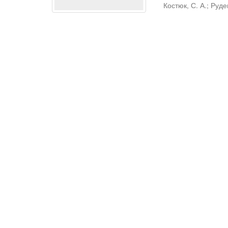
Костюк, С. А.
;
Руден