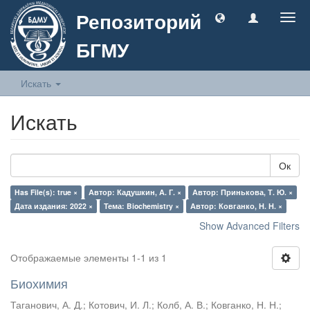
Репозиторий
Togg
navig
БГМУ
Искать
Искать
Ок
Has File(s): true ×
Автор: Кадушкин, А. Г. ×
Автор: Принькова, Т. Ю. ×
Дата издания: 2022 ×
Тема: Biochemistry ×
Автор: Ковганко, Н. Н. ×
Show Advanced Filters
Отображаемые элементы 1-1 из 1
Биохимия
Таганович, А. Д.
;
Котович, И. Л.
;
Колб, А. В.
;
Ковганко, Н. Н.
;