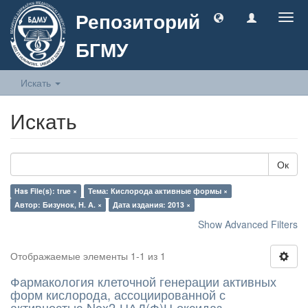
Репозиторий
Togg
navig
БГМУ
Искать
Искать
Ок
Has File(s): true ×
Тема: Кислорода активные формы ×
Автор: Бизунок, Н. А. ×
Дата издания: 2013 ×
Show Advanced Filters
Отображаемые элементы 1-1 из 1
Фармакология клеточной генерации активных
форм кислорода, ассоциированной с
активностью Nox2-НАД(Ф)Н-оксидаз