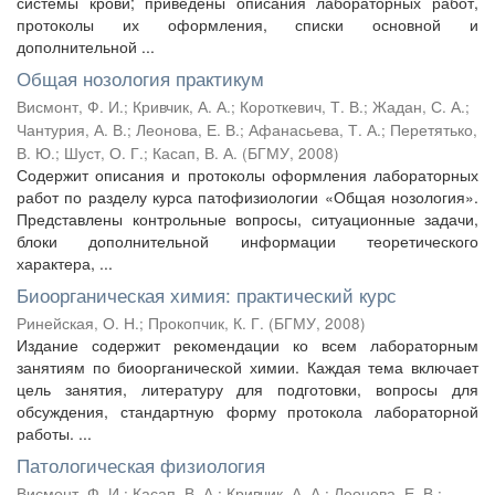
системы крови; приведены описания лабораторных работ,
протоколы их оформления, списки основной и
дополнительной ...
Общая нозология практикум
Висмонт, Ф. И.
;
Кривчик, А. А.
;
Короткевич, Т. В.
;
Жадан, С. А.
;
Чантурия, А. В.
;
Леонова, Е. В.
;
Афанасьева, Т. А.
;
Перетятько,
В. Ю.
;
Шуст, О. Г.
;
Касап, В. А.
(
БГМУ
,
2008
)
Содержит описания и протоколы оформления лабораторных
работ по разделу курса патофизиологии «Общая нозология».
Представлены контрольные вопросы, ситуационные задачи,
блоки дополнительной информации теоретического
характера, ...
Биоорганическая химия: практический курс
Ринейская, О. Н.
;
Прокопчик, К. Г.
(
БГМУ
,
2008
)
Издание содержит рекомендации ко всем лабораторным
занятиям по биоорганической химии. Каждая тема включает
цель занятия, литературу для подготовки, вопросы для
обсуждения, стандартную форму протокола лабораторной
работы. ...
Патологическая физиология
Висмонт, Ф. И.
;
Касап, В. А.
;
Кривчик, А. А.
;
Леонова, Е. В.
;