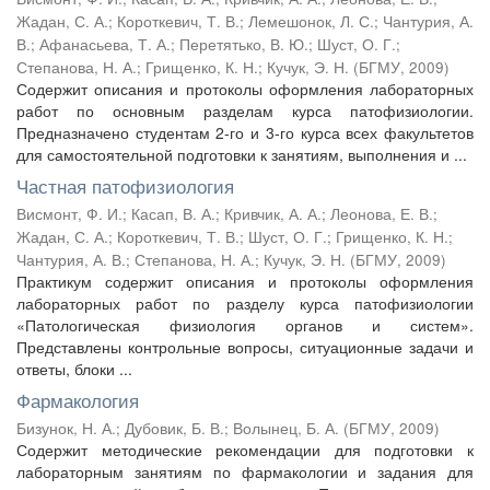
Жадан, С. А.
;
Короткевич, Т. В.
;
Лемешонок, Л. С.
;
Чантурия, А.
В.
;
Афанасьева, Т. А.
;
Перетятько, В. Ю.
;
Шуст, О. Г.
;
Степанова, Н. А.
;
Грищенко, К. Н.
;
Кучук, Э. Н.
(
БГМУ
,
2009
)
Содержит описания и протоколы оформления лабораторных
работ по основным разделам курса патофизиологии.
Предназначено студентам 2-го и 3-го курса всех факультетов
для самостоятельной подготовки к занятиям, выполнения и ...
Частная патофизиология
Висмонт, Ф. И.
;
Касап, В. А.
;
Кривчик, А. А.
;
Леонова, Е. В.
;
Жадан, С. А.
;
Короткевич, Т. В.
;
Шуст, О. Г.
;
Грищенко, К. Н.
;
Чантурия, А. В.
;
Степанова, Н. А.
;
Кучук, Э. Н.
(
БГМУ
,
2009
)
Практикум содержит описания и протоколы оформления
лабораторных работ по разделу курса патофизиологии
«Патологическая физиология органов и систем».
Представлены контрольные вопросы, ситуационные задачи и
ответы, блоки ...
Фармакология
Бизунок, Н. А.
;
Дубовик, Б. В.
;
Волынец, Б. А.
(
БГМУ
,
2009
)
Содержит методические рекомендации для подготовки к
лабораторным занятиям по фармакологии и задания для