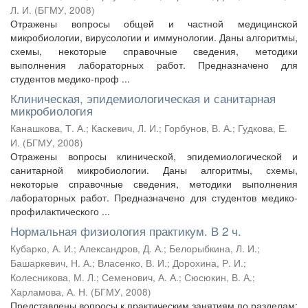
Л. И.
(
БГМУ
,
2008
)
Отражены вопросы общей и частной медицинской
микробиологии, вирусологии и иммунологии. Даны алгоритмы,
схемы, некоторые справочные сведения, методики
выполнения лабораторных работ. Предназначено для
студентов медико-проф ...
Клиническая, эпидемиологическая и санитарная
микробиология
Канашкова, Т. А.
;
Каскевич, Л. И.
;
Горбунов, В. А.
;
Гудкова, Е.
И.
(
БГМУ
,
2008
)
Отражены вопросы клинической, эпидемиологической и
санитарной микробиологии. Даны алгоритмы, схемы,
некоторые справочные сведения, методики выполнения
лабораторных работ. Предназначено для студентов медико-
профилактического ...
Нормальная физиология практикум. В 2 ч.
Кубарко, А. И.
;
Александров, Д. А.
;
Белорыбкина, Л. И.
;
Башаркевич, Н. А.
;
Власенко, В. И.
;
Дорохина, Р. И.
;
Колесникова, М. Л.
;
Семенович, А. А.
;
Сюсюкин, В. А.
;
Харламова, А. Н.
(
БГМУ
,
2008
)
Представлены вопросы к практическим занятиям по разделам: