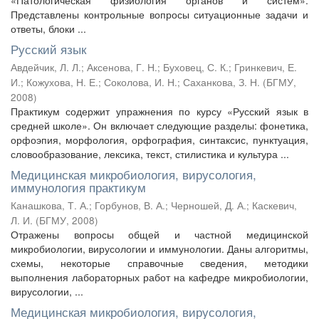
«Патологическая физиология органов и систем».
Представлены контрольные вопросы ситуационные задачи и
ответы, блоки ...
Русский язык
Авдейчик, Л. Л.
;
Аксенова, Г. Н.
;
Буховец, С. К.
;
Гринкевич, Е.
И.
;
Кожухова, Н. Е.
;
Соколова, И. Н.
;
Саханкова, З. Н.
(
БГМУ
,
2008
)
Практикум содержит упражнения по курсу «Русский язык в
средней школе». Он включает следующие разделы: фонетика,
орфоэпия, морфология, орфография, синтаксис, пунктуация,
словообразование, лексика, текст, стилистика и культура ...
Медицинская микробиология, вирусология,
иммунология практикум
Канашкова, Т. А.
;
Горбунов, В. А.
;
Черношей, Д. А.
;
Каскевич,
Л. И.
(
БГМУ
,
2008
)
Отражены вопросы общей и частной медицинской
микробиологии, вирусологии и иммунологии. Даны алгоритмы,
схемы, некоторые справочные сведения, методики
выполнения лабораторных работ на кафедре микробиологии,
вирусологии, ...
Медицинская микробиология, вирусология,