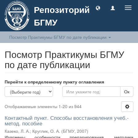
Репозиторий
Togg
navig
БГМУ
Посмотр Практикумы БГМУ по дате публикации
Посмотр Практикумы БГМУ
по дате публикации
Перейти к определенному пункту оглавления
Ок
Отображаемые элементы 1-20 из 944
Контактный пункт. Способы восстановления учеб.-
метод. пособие
Казеко, Л. А.
;
Круглик, О. А.
(
БГМУ
,
2007
)
Изложены особенности препарирования, методики