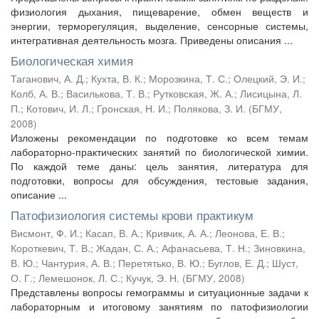
физиология дыхания, пищеварение, обмен веществ и
энергии, терморегуляция, выделение, сенсорные системы,
интегративная деятельность мозга. Приведены описания ...
Биологическая химия
Таганович, А. Д.
;
Кухта, В. К.
;
Морозкина, Т. С.
;
Олецкий, Э. И.
;
Колб, А. В.
;
Василькова, Т. В.
;
Рутковская, Ж. А.
;
Лисицына, Л.
П.
;
Котович, И. Л.
;
Гронская, Н. И.
;
Полякова, З. И.
(
БГМУ
,
2008
)
Изложены рекомендации по подготовке ко всем темам
лабораторно-практических занятий по биологической химии.
По каждой теме даны: цель занятия, литература для
подготовки, вопросы для обсуждения, тестовые задания,
описание ...
Патофизиология системы крови практикум
Висмонт, Ф. И.
;
Касап, В. А.
;
Кривчик, А. А.
;
Леонова, Е. В.
;
Короткевич, Т. В.
;
Жадан, С. А.
;
Афанасьева, Т. Н.
;
Зиновкина,
В. Ю.
;
Чантурия, А. В.
;
Перетятько, В. Ю.
;
Буглов, Е. Д.
;
Шуст,
О. Г.
;
Лемешонок, Л. С.
;
Кучук, Э. Н.
(
БГМУ
,
2008
)
Представлены вопросы гемограммы и ситуационные задачи к
лабораторным и итоговому занятиям по патофизиологии