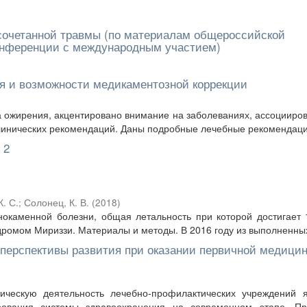
сочетанной травмы (по материалам общероссийской
онференции с международным участием)
я и возможности медикаментозной коррекции
а ожирения, акцентировано внимание на заболеваниях, ассоцииро
инических рекомендаций. Даны подробные лечебные рекомендации
 2
К. С.
;
Солонец, К. В.
(
2018
)
окаменной болезни, общая летальность при которой достигает
дромом Мириззи. Материалы и методы. В 2016 году из выполненных 
 перспективы развития при оказании первичной медици
ческую деятельность лечебно-профилактических учреждений я
ования системы здравоохранения на современном этапе. Пр