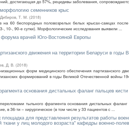
ний, достигающая до 57%, рецидивы заболевания, сопровождаются
а морфологию семенников крыс
Дибиров, Т. М.
(
2018
)
в на 60 беспородных половозрелых белых крысах-самцах после
(3-, 10-, 90-е сутки). Морфологические исследования выявили ...
с форума врачей Юго-Востояной Европы
ртизанского движения на территории Беларуси в годы 
в, Д. В.
(
2018
)
анизационных форм медицинского обеспечения партизанского дв
тизанских формирований в годы Великой Отечественной войны 1
фрагмента основания дистальных фаланг пальцев кисти
 переломами тыльного фрагмента основания дистальных фаланг
, в 36-ти – хирургическое (в том числе у 33 пациентов с ...
ак площадка для представления результатов работы воен
 ткани у лиц молодого возраста" кафедры военно-поле