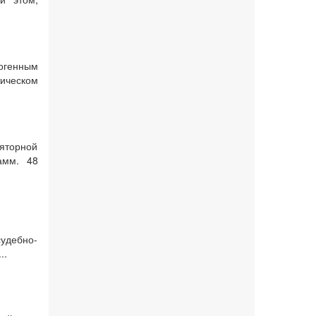
огенным
ическом
яторной
амм. 48
судебно-
..