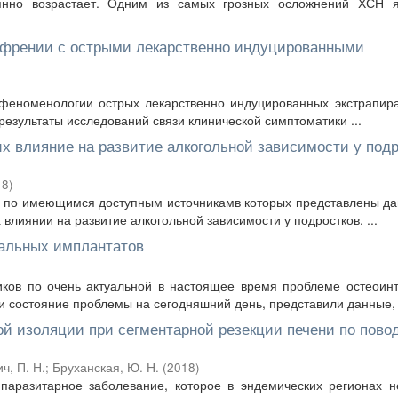
оянно возрастает. Одним из самых грозных осложнений ХСН я
офрении с острыми лекарственно индуцированными
 феноменологии острых лекарственно индуцированных экстрапир
результаты исследований связи клинической симптоматики ...
х влияние на развитие алкогольной зависимости у под
18
)
ы по имеющимся доступным источникамв которых представлены д
влиянии на развитие алкогольной зависимости у подростков. ...
альных имплантатов
иков по очень актуальной в настоящее время проблеме остеоин
 состояние проблемы на сегодняшний день, представили данные, .
й изоляции при сегментарной резекции печени по пово
ч, П. Н.
;
Бруханская, Ю. Н.
(
2018
)
паразитарное заболевание, которое в эндемических регионах 