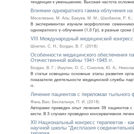
тенденции к уменьшению. Высокая частота осложне
Влияние однократного гамма-облучения н
Меселмани, М. Аль
;
Бакуев, М. М.
;
Шахбанов, Р. К.
;
В экспериментах изучали морфологию семеннико
однократного γ-облучения (1,0 Гр), в разные сроки 
VIII Международный медицинский конгрес
Шнитко, С. Н.
;
Богдан, В. Г.
(
2018
)
Особенности медицинского обеспечения па
Отечественной войны 1941-1945 гг.
Богдан, В. Г.
;
Ишутин, О. С.
;
Соколов, Ю. А.
;
Николае
В статье освещены основные этапы развития орг
показатели деятельности медицинской службы пар
гг.
Лечение пациентов с переломаи тыльного 
Фань Ван
;
Беспальчук, П. И.
(
2018
)
Авторами приведен опыт лечения 39 пациентов с
кисти. В 3 случаях проведено консервативное лечение
XII Национальный конгресс терапевтов - к
научной школы "Дисплазия соединительной
терапии