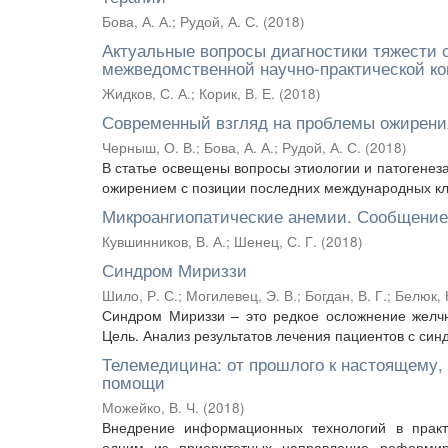
Бова, А. А.
;
Рудой, А. С.
(
2018
)
Актуальные вопросы диагностики тяжести 
межведомственной научно-практической к
Жидков, С. А.
;
Корик, В. Е.
(
2018
)
Современный взгляд на проблемы ожирени
Черныш, О. В.
;
Бова, А. А.
;
Рудой, А. С.
(
2018
)
В статье освещены вопросы этиологии и патогенез
ожирением с позиции последних международных кл
Микроангиопатические анемии. Сообщение
Кувшинников, В. А.
;
Шенец, С. Г.
(
2018
)
Синдром Мириззи
Шило, Р. С.
;
Могилевец, Э. В.
;
Богдан, В. Г.
;
Белюк, 
Синдром Мириззи – это редкое осложнение желчн
Цель. Анализ результатов лечения пациентов с син
Телемедицина: от прошлого к настоящему,
помощи
Можейко, В. Ч.
(
2018
)
Внедрение информационных технологий в практи
одним из приоритетных направление реформир