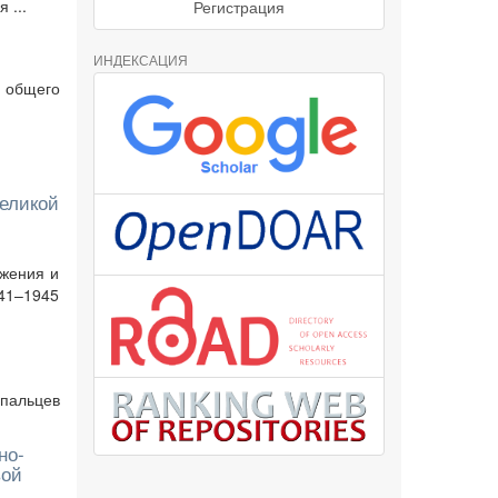
 ...
Регистрация
ИНДЕКСАЦИЯ
 общего
Великой
ижения и
941–1945
 пальцев
но-
вой