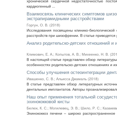
хронической сердечной недостаточностью пост
кардиогенный ...
Взаимосвязь клинических симптомов шиз
экстрапирамидными расстройствами
Горгун, О. В.
(
2018
)
Исследования посвящены клинико-биологической
расстройств при шизофрении. В статье приводятся 
Анализ родительско-детских отношений и и
Климович, Е. А.
;
Копытов, А. В.
;
Михеенко, Н. В.
(
20
В настоящей статье представлен обзор литератур
особенностях родительско-детских отношениях и их 
Способы улучшения остеоинтеграции дент
Ивашенко, С. В.
;
Альисса Джамаль
(
2018
)
В статье представлен обзор литературных источн
дентальных имплантатов. Авторы проанализировали
Наш опыт применения тотальной сосудисто
эхинококковой кисты
Белюк, К. С.
;
Могилевец, Э. В.
;
Шило, Р. С.
;
Казакеви
Эхинококкоз печени – широко распространенное 