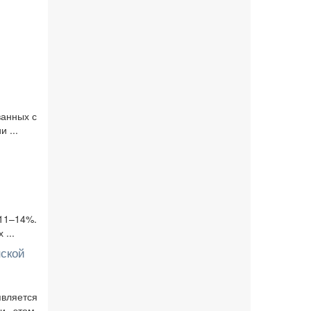
ванных с
 ...
 11–14%.
...
нской
вляется
и этом,