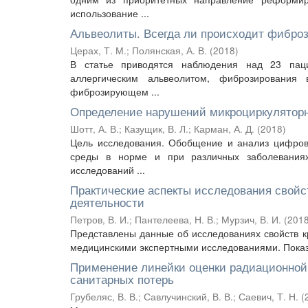
использование ...
Альвеолиты. Всегда ли происходит фиброз
Церах, Т. М.
;
Полянская, А. В.
(
2018
)
В статье приводятся наблюдения над 23 паци
аллергическим альвеолитом, фиброзирования
фиброзирующем ...
Определение нарушений микроциркулятор
Шотт, А. В.
;
Казущик, В. Л.
;
Карман, А. Д.
(
2018
)
Цель исследования. Обобщение и анализ цифров
среды в норме и при различных заболевания
исследований ...
Практические аспекты исследования свойс
деятельности
Петров, В. И.
;
Пантелеева, Н. В.
;
Мурзич, В. И.
(
201
Представлены данные об исследованиях свойств к
медицинскими экспертными исследованиями. Показа
Применение линейки оценки радиационной 
санитарных потерь
Грубеляс, В. В.
;
Савлучинский, В. В.
;
Саевич, Т. Н.
(