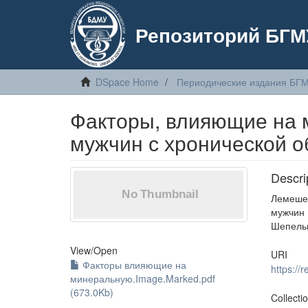
Репозиторий БГМ
DSpace Home
Периодические издания БГ
Факторы, влияющие на 
мужчин с хронической о
Descri
Лемеше
мужчин 
Шепельк
View/
Open
URI
Факторы влияющие на
https:/
минеральную.Image.Marked.pdf
(673.0Kb)
Collecti