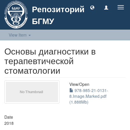
Репозиторий
Togg
navig
БГМУ
View Item
Основы диагностики в
терапевтической
стоматологии
View/
Open
978-985-21-0131-
8.Image.Marked.pdf
(1.888Mb)
Date
2018