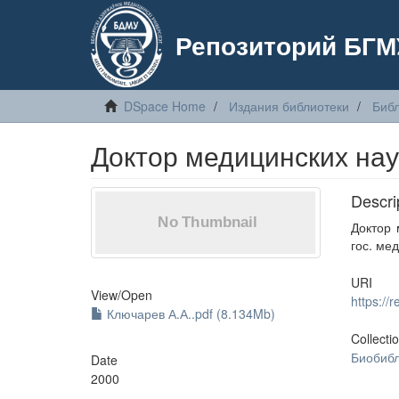
Репозиторий БГМ
DSpace Home
Издания библиотеки
Библ
Доктор медицинских нау
Descri
Доктор 
гос. мед
URI
View/
Open
https:/
Ключарев А.А..pdf (8.134Mb)
Collecti
Биобибл
Date
2000