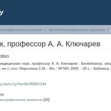
У
иографические указатели
Биобиблиографические указатели
к, профессор А. А. Ключарев
ption
медицинских наук, профессор А. А. Ключарев : Биобиблиогр. указ
. ин-т; сост. Марголина С.М. - Мн. : МГМИ, 2000. - 23 с. - Библиогр.: 
/rep.bsmu.by/handle/BSMU/245
ons
иографические указатели
[20]