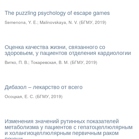
The puzzling psychology of escape games
Semenona, Y. E.
;
Malinovskaya, N. V.
(
БГМУ
,
2019
)
Оценка качества жизни, связанного со
здоровьем, у пациентов отделения кардиологии
Витко, П. В.
;
Токаревская, В. М.
(
БГМУ
,
2019
)
Дибазол – лекарство от всего
Осоцкая, Е. С.
(
БГМУ
,
2019
)
Изменения значений рутинных показателей
метаболизма у пациентов с гепатоцеллюлярным
и холангиоцеллюлярным первичным раком
печени