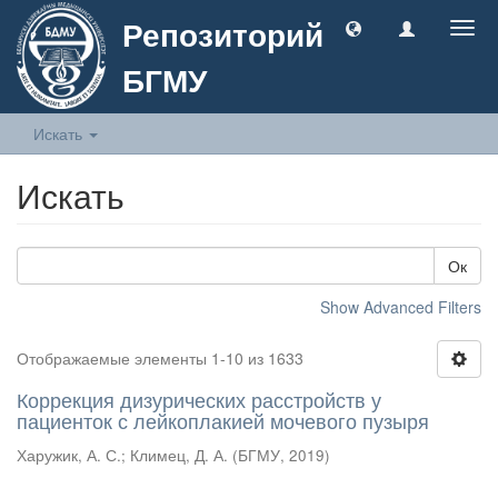
Репозиторий
Togg
navig
БГМУ
Искать
Искать
Ок
Show Advanced Filters
Отображаемые элементы 1-10 из 1633
Коррекция дизурических расстройств у
пациенток с лейкоплакией мочевого пузыря
Харужик, А. С.
;
Климец, Д. А.
(
БГМУ
,
2019
)