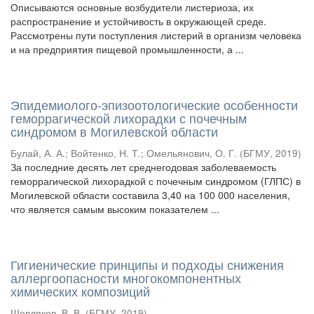
Описываются основные возбудители листериоза, их
распространение и устойчивость в окружающей среде.
Рассмотрены пути поступления листерий в организм человека
и на предприятия пищевой промышленности, а ...
Эпидемиолого-эпизоотологические особенности
геморрагической лихорадки с почечным
синдромом в Могилевской области
Булай, А. А.
;
Войтенко, Н. Т.
;
Омельянович, О. Г.
(
БГМУ
,
2019
)
За последние десять лет среднегодовая заболеваемость
геморрагической лихорадкой с почечным синдромом (ГЛПС) в
Могилевской области составила 3,40 на 100 000 населения,
что является самым высоким показателем ...
Гигиенические принципы и подходы снижения
аллергоопасности многокомпонентных
химических композиций
Шевляков, В. В.
(
БГМУ
,
2019
)