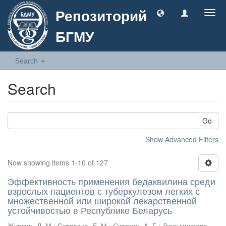
Репозиторий
Togg
navig
БГМУ
Search
Search
Go
Show Advanced Filters
Now showing items 1-10 of 127
Эффективность применения бедаквилина среди
взрослых пациентов с туберкулезом легких с
множественной или широкой лекарственной
устойчивостью в Республике Беларусь
Журкин, Д. М.
;
Скрягина, Е. М.
;
Скрягин, А. Г.
;
Дюсьмикеева,