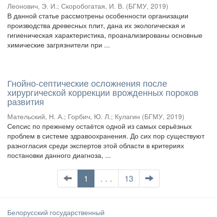
Леонович, Э. И.
;
Скоробогатая, И. В.
(
БГМУ
,
2019
)
В данной статье рассмотрены особенности организации
производства древесных плит, дана их экологическая и
гигиеническая характеристика, проанализированы основные
химические загрязнители при ...
Гнойно-септические осложнения после
хирургической коррекции врожденных пороков
развития
Мательский, Н. А.
;
Горбич, Ю. Л.
;
Кулагин
(
БГМУ
,
2019
)
Сепсис по прежнему остаётся одной из самых серьёзных
проблем в системе здравоохранения. До сих пор существуют
разногласия среди экспертов этой области в критериях
постановки данного диагноза, ...
1
. . .
13
Белорусский государственный