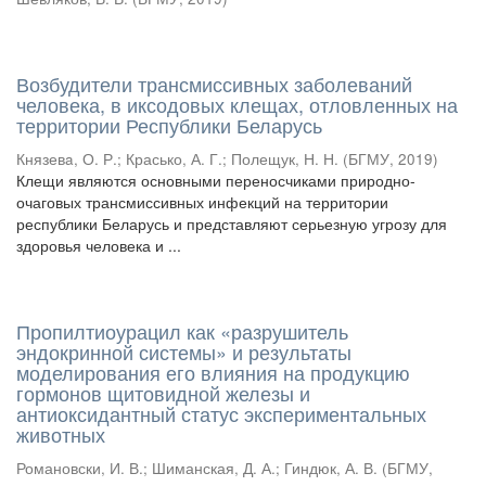
Возбудители трансмиссивных заболеваний
человека, в иксодовых клещах, отловленных на
территории Республики Беларусь
Князевa, О. Р.
;
Красько, А. Г.
;
Полещук, Н. Н.
(
БГМУ
,
2019
)
Клещи являются основными переносчиками природно-
очаговых трансмиссивных инфекций на территории
республики Беларусь и представляют серьезную угрозу для
здоровья человека и ...
Пропилтиоурацил как «разрушитель
эндокринной системы» и результаты
моделирования его влияния на продукцию
гормонов щитовидной железы и
антиоксидантный статус экспериментальных
животных
Романовски, И. В.
;
Шиманская, Д. А.
;
Гиндюк, А. В.
(
БГМУ
,