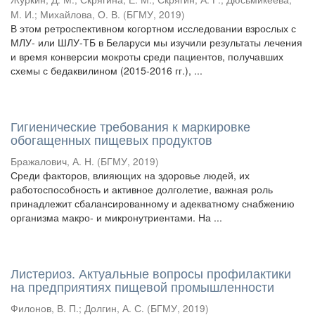
М. И.
;
Михайлова, О. В.
(
БГМУ
,
2019
)
В этом ретроспективном когортном исследовании взрослых с
МЛУ- или ШЛУ-ТБ в Беларуси мы изучили результаты лечения
и время конверсии мокроты среди пациентов, получавших
схемы с бедаквилином (2015-2016 гг.), ...
Гигиенические требования к маркировке
обогащенных пищевых продуктов
Бражалович, А. Н.
(
БГМУ
,
2019
)
Среди факторов, влияющих на здоровье людей, их
работоспособность и активное долголетие, важная роль
принадлежит сбалансированному и адекватному снабжению
организма макро- и микронутриентами. На ...
Листериоз. Актуальные вопросы профилактики
на предприятиях пищевой промышленности
Филонов, В. П.
;
Долгин, А. С.
(
БГМУ
,
2019
)