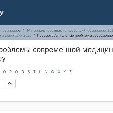
У
, семинаров
Материалы съездов, конференций, семинаров. 20
ы и фармации 2020
Просмотр Актуальные проблемы современно
проблемы современной медицин
ру
O
P
Q
R
S
T
U
V
W
X
Y
Z
Ок