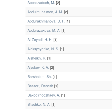
Abbaszadech, M.
[2]
Abdulmuhaimen, J. M.
[2]
Abdurakhmanova, D. F.
[1]
Abdurazakova, M. A.
[1]
Al-Zeyadi, H. H.
[1]
Aleksyeyenko, N. S.
[1]
Alsheikh, R.
[1]
Alyukov, K. A.
[2]
Barshalom, Sh.
[1]
Basseri, Darvish
[1]
Baxodirhodzhaev, A.
[1]
Bitschko, N. A.
[1]