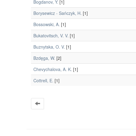
Bogdanov, Y.
[1]
Borysewicz - Sańczyk, H.
[1]
Bossowski, A.
[1]
Bukatovitsch, V. V.
[1]
Buznytska, O. V.
[1]
Bzdęga, W.
[2]
Chevychalova, A. K.
[1]
Cottrell, E.
[1]