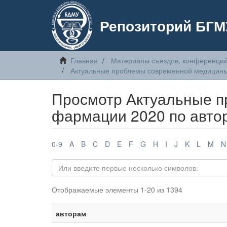
Репозиторий БГМ
Главная
Материалы съездов, конференций
Актуальные проблемы современной медицин
Просмотр Актуальные 
фармации 2020 по авто
0-9
A
B
C
D
E
F
G
H
I
J
K
L
M
N
Отображаемые элементы 1-20 из 1394
авторам