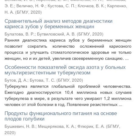
Э. Е.
;
Величко, Н. Ф.
;
Кустова, С. П.
;
Клочков, В. К.
;
Карпенко,
Н. А.
(
БГМУ
,
2020
)
Сравнительный анализ методов диагностики
кариеса зубов у беременных женщин
Булатова, В. Р.
;
Бутвиловский, А. В.
(
БГМУ
,
2020
)
Ранняя диагностика кариеса зубов у беременных женщин
позволит сократить количество осложнений кариозного
процесса и улучшить стоматологическое здоровье не только
женщин, но и их детей, увеличив своевременную санацию. ...
Особенности показателей оксида азота у больных
мультирезистентным туберкулезом
Бутов, Д. А.
;
Бутова, Т. С.
(
БГМУ
,
2020
)
Туберкулез является глобальной проблемой человечества.
Ежегодно диагностируются 10,4 миллиона новых случаев
туберкулеза в мире, в результате чего умирают 1,2 миллиона
человек от этой болезни в год. Появление резистентных ...
Продукты функционального питания на основе
плодов голубики
Бушкевич, Н. В.
;
Мещерякова, К. А.
;
Флюрик, Е. А.
(
БГМУ
,
2020
)