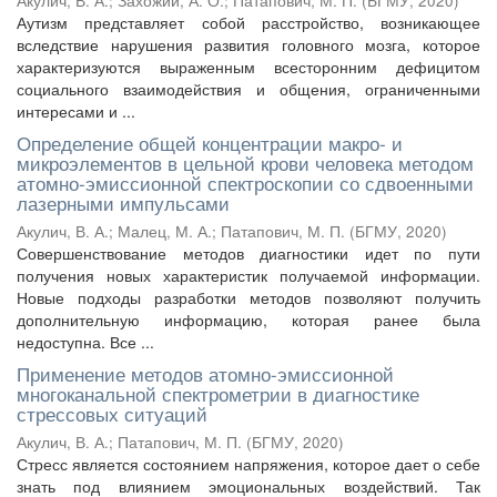
Акулич, В. А.
;
Захожий, А. О.
;
Патапович, М. П.
(
БГМУ
,
2020
)
Аутизм представляет собой расстройство, возникающее
вследствие нарушения развития головного мозга, которое
характеризуются выраженным всесторонним дефицитом
социального взаимодействия и общения, ограниченными
интересами и ...
Определение общей концентрации макро- и
микроэлементов в цельной крови человека методом
атомно-эмиссионной спектроскопии со сдвоенными
лазерными импульсами
Акулич, В. А.
;
Малец, М. А.
;
Патапович, М. П.
(
БГМУ
,
2020
)
Совершенствование методов диагностики идет по пути
получения новых характеристик получаемой информации.
Новые подходы разработки методов позволяют получить
дополнительную информацию, которая ранее была
недоступна. Все ...
Применение методов атомно-эмиссионной
многоканальной спектрометрии в диагностике
стрессовых ситуаций
Акулич, В. А.
;
Патапович, М. П.
(
БГМУ
,
2020
)
Стресс является состоянием напряжения, которое дает о себе
знать под влиянием эмоциональных воздействий. Так