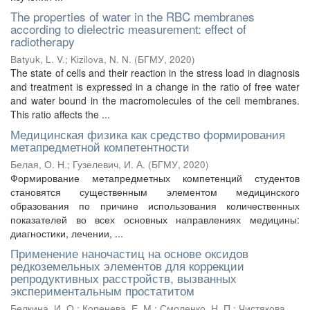
The properties of water in the RBC membranes
according to dielectric measurement: effect of
radiotherapy
Batyuk, L. V.
;
Kizilova, N. N.
(
БГМУ
,
2020
)
The state of cells and their reaction in the stress load in diagnosis
and treatment is expressed in a change in the ratio of free water
and water bound in the macromolecules of the cell membranes.
This ratio affects the ...
Медицинская физика как средство формирования
метапредметной компетентности
Белая, О. Н.
;
Гузелевич, И. А.
(
БГМУ
,
2020
)
Формирование метапредметных компетенций студентов
становятся существенным элементом медицинского
образования по причине использования количественных
показателей во всех основных направлениях медицины:
диагностики, лечении, ...
Применение наночастиц на основе оксидов
редкоземельных элементов для коррекции
репродуктивных расстройств, вызванных
экспериментальным простатитом
Белкина, И. О.
;
Коренева, Е. М.
;
Смоленко, Н. П.
;
Чистякова,