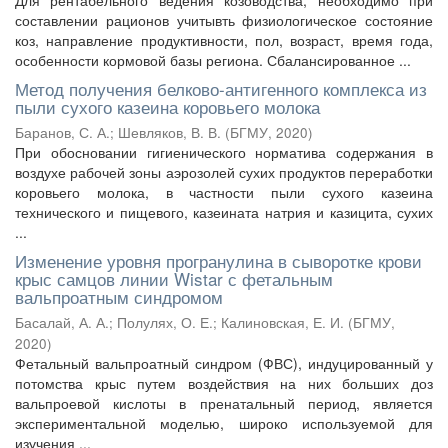
Для рентабельного ведения козоводства, необходимо при
составлении рационов учитывть физиологическое состояние
коз, направление продуктивности, пол, возраст, время года,
особенности кормовой базы региона. Сбалансированное ...
Метод получения белково-антигенного комплекса из
пыли сухого казеина коровьего молока
Баранов, С. А.
;
Шевляков, В. В.
(
БГМУ
,
2020
)
При обосновании гигиенического норматива содержания в
воздухе рабочей зоны аэрозолей сухих продуктов переработки
коровьего молока, в частности пыли сухого казеина
технического и пищевого, казеината натрия и казицита, сухих
...
Изменение уровня програнулина в сыворотке крови
крыс самцов линии Wistar с фетальным
вальпроатным синдромом
Басалай, А. А.
;
Полулях, О. Е.
;
Калиновская, Е. И.
(
БГМУ
,
2020
)
Фетальный вальпроатный синдром (ФВС), индуцированный у
потомства крыс путем воздействия на них больших доз
вальпроевой кислоты в пренатальный период, является
экспериментальной моделью, широко используемой для
изучения ...