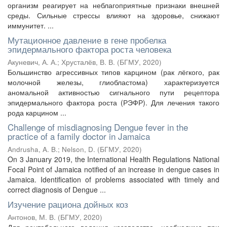
организм реагирует на неблагоприятные признаки внешней
среды. Сильные стрессы влияют на здоровье, снижают
иммунитет. ...
Мутационное давление в гене пробелка
эпидермального фактора роста человека
Акуневич, А. А.
;
Хрусталёв, В. В.
(
БГМУ
,
2020
)
Большинство агрессивных типов карцином (рак лёгкого, рак
молочной железы, глиобластома) характеризуется
аномальной активностью сигнального пути рецептора
эпидермального фактора роста (РЭФР). Для лечения такого
рода карцином ...
Challenge of misdiagnosing Dengue fever in the
practice of a family doctor in Jamaica
Andrusha, A. B.
;
Nelson, D.
(
БГМУ
,
2020
)
On 3 January 2019, the International Health Regulations National
Focal Point of Jamaica notified of an increase in dengue cases in
Jamaica. Identification of problems associated with timely and
correct diagnosis of Dengue ...
Изучение рациона дойных коз
Антонов, М. В.
(
БГМУ
,
2020
)