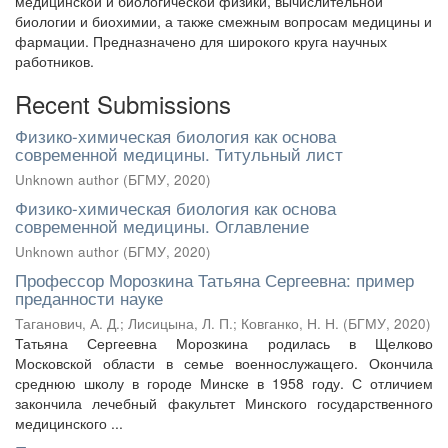
медицинской и биологической физики, вычислительной
биологии и биохимии, а также смежным вопросам медицины и
фармации. Предназначено для широкого круга научных
работников.
Recent Submissions
Физико-химическая биология как основа
современной медицины. Титульный лист
Unknown author
(
БГМУ
,
2020
)
Физико-химическая биология как основа
современной медицины. Оглавление
Unknown author
(
БГМУ
,
2020
)
Профессор Морозкина Татьяна Сергеевна: пример
преданности науке
Таганович, А. Д.
;
Лисицына, Л. П.
;
Ковганко, Н. Н.
(
БГМУ
,
2020
)
Татьяна Сергеевна Морозкина родилась в Щелково
Московской области в семье военнослужащего. Окончила
среднюю школу в городе Минске в 1958 году. С отличием
закончила лечебный факультет Минского государственного
медицинского ...