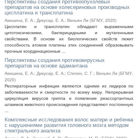
Перспективы создания противоопухолевых
препаратов на основе холесериновых производных
цисплатина и трансплатина
Акишина, Е. А.
;
Дикусар, Е. А.
;
Веньян Ли
(
БГМУ
,
2020
)
Цисплатин и трансплатин обладают выраженными
цитотоксическими, бактерицидными и мутагенными
свойствами. В основе их биологических свойств лежит
способность атомов платины этих соединений образовывать
прочные координационные ...
Перспективы создания противовирусных
препаратов на основе адамантана
Акишина, Е. А.
;
Дикусар, Е. А.
;
Степин, С. Г.
;
Веньян Ли
(
БГМУ
,
2020
)
Респираторные инфекции являются одними из лидеров по
заболеваемости и смертности по всему миру. Непрерывная
циркуляция вирусов гриппа и появление реассортантных
штаммов животного происхождения представляют постоянную
...
Комплексные исследования волос матери и ребенка
с нарушениями развития головного мозга методом
спектрального анализа