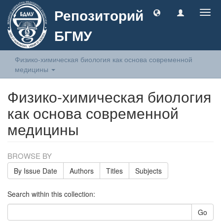
Репозиторий
Togg
navig
БГМУ
Физико-химическая биология как основа современной
медицины
Физико-химическая биология
как основа современной
медицины
BROWSE BY
By Issue Date
Authors
Titles
Subjects
Search within this collection:
Go