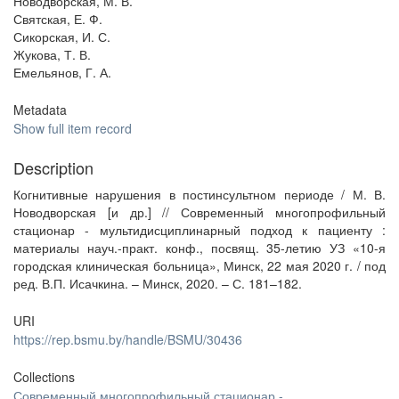
Новодворская, М. В.
Святская, Е. Ф.
Сикорская, И. С.
Жукова, Т. В.
Емельянов, Г. А.
Metadata
Show full item record
Description
Когнитивные нарушения в постинсультном периоде / М. В.
Новодворская [и др.] // Современный многопрофильный
стационар - мультидисциплинарный подход к пациенту :
материалы науч.-практ. конф., посвящ. 35-летию УЗ «10-я
городская клиническая больница», Минск, 22 мая 2020 г. / под
ред. В.П. Исачкина. – Минск, 2020. – С. 181–182.
URI
https://rep.bsmu.by/handle/BSMU/30436
Collections
Современный многопрофильный стационар -