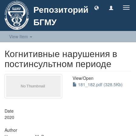
Репозиторий
Togg
navig
БГМУ
View Item
Когнитивные нарушения в
постинсультном периоде
View/
Open
181_182.pdf (328.5Kb)
Date
2020
Author