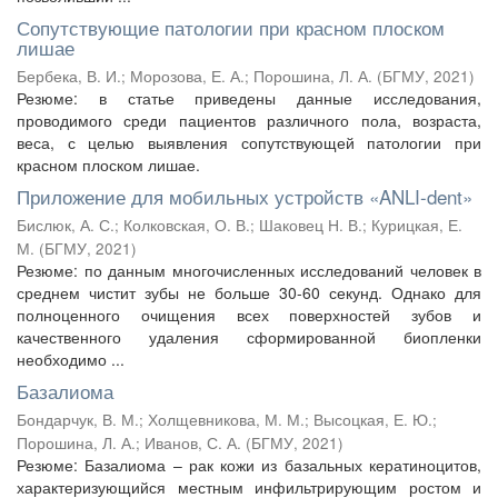
Сопутствующие патологии при красном плоском
лишае
Бербека, В. И.
;
Морозова, Е. А.
;
Порошина, Л. А.
(
БГМУ
,
2021
)
Резюме: в статье приведены данные исследования,
проводимого среди пациентов различного пола, возраста,
веса, с целью выявления сопутствующей патологии при
красном плоском лишае.
Приложение для мобильных устройств «ANLI-dent»
Бислюк, А. С.
;
Колковская, О. В.
;
Шаковец Н. В.
;
Курицкая, Е.
М.
(
БГМУ
,
2021
)
Резюме: по данным многочисленных исследований человек в
среднем чистит зубы не больше 30-60 секунд. Однако для
полноценного очищения всех поверхностей зубов и
качественного удаления сформированной биопленки
необходимо ...
Базалиома
Бондарчук, В. М.
;
Холщевникова, М. М.
;
Высоцкая, Е. Ю.
;
Порошина, Л. А.
;
Иванов, С. А.
(
БГМУ
,
2021
)
Резюме: Базалиома – рак кожи из базальных кератиноцитов,
характеризующийся местным инфильтрирующим ростом и