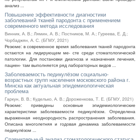
анализ ...
Повышение эффективности диагностики
заболеваний тканей пародонта с применением
современного метода исследования
Винник, А. В.
;
Лямин, А. В.
;
Постников, М. А.
;
Гуреева, Е. Д.
;
Чорбаджян, А. С.
(
БГМУ
,
2021
)
Резюме: в современное время заболевания тканей пародонта
остаются на лидирующем ме- сте среди стоматологической
патологии. Для постановки диагноза и назначения лечения,
пациен- там выполняется ряд лабораторных видов ...
Заболеваемость педикулёзом социально-
возрастных групп населения московского района г.
Минска как актуальная эпидемиологическая
проблема
Гаркун, В. В.
;
Куделько, А. В.
;
Дороженкова, Т. Е.
(
БГМУ
,
2021
)
Резюме: приведены основные эпидемиологические
характеристики заболеваемости педикулёзом. Определена
выраженная неоднородность распространения заболевания.
Описана многолетняя и годовая динамика заболеваемости
педикулёзом ...
Сравнительный анализ стоматологического статуса