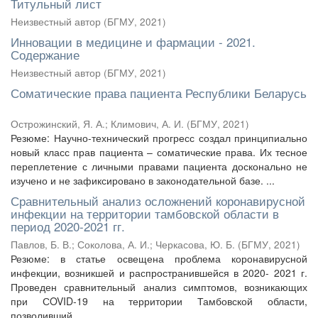
Титульный лист
Неизвестный автор
(
БГМУ
,
2021
)
Инновации в медицине и фармации - 2021.
Содержание
Неизвестный автор
(
БГМУ
,
2021
)
Соматические права пациента Республики Беларусь
Острожинский, Я. А.
;
Климович, А. И.
(
БГМУ
,
2021
)
Резюме: Научно-технический прогресс создал принципиально
новый класс прав пациента – соматические права. Их тесное
переплетение с личными правами пациента досконально не
изучено и не зафиксировано в законодательной базе. ...
Сравнительный анализ осложнений коронавирусной
инфекции на территории тамбовской области в
период 2020-2021 гг.
Павлов, Б. В.
;
Соколова, А. И.
;
Черкасова, Ю. Б.
(
БГМУ
,
2021
)
Резюме: в статье освещена проблема коронавирусной
инфекции, возникшей и распространившейся в 2020- 2021 г.
Проведен сравнительный анализ симптомов, возникающих
при СOVID-19 на территории Тамбовской области,
позволивший ...