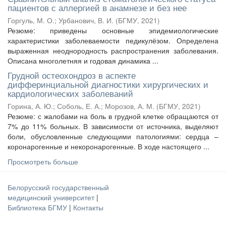
пациентов с аллергией в анамнезе и без нее
Горгуль, М. О.
;
Урбанович, В. И.
(
БГМУ
,
2021
)
Резюме: приведены основные эпидемиологические
характеристики заболеваемости педикулёзом. Определена
выраженная неоднородность распространения заболевания.
Описана многолетняя и годовая динамика ...
Грудной остеохондроз в аспекте
дифферинциальной диагностики хирургических и
кардиологических заболеваний
Горина, А. Ю.
;
Соболь, Е. А.
;
Морозов, А. М.
(
БГМУ
,
2021
)
Резюме: с жалобами на боль в грудной клетке обращаются от
7% до 11% больных. В зависимости от источника, выделяют
боли, обусловленные следующими патологиями: сердца –
коронарогенные и некоронарогенные. В ходе настоящего ...
Просмотреть больше
Белорусский государственный
медицинский университет
|
Библиотека БГМУ
|
Контакты