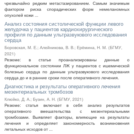
чрезвычайно редким метастазированием. Самым значимым
фактором риска спорадических форм немеланомных
опухолей кожи ...
Анализ состояния систолической функции левого
желудочка у пациентов кардиохирургического
профиля по данным ультразвукового исследования
сердца
Боровская, М. Е.
;
Алейникова, В. В.
;
Ерёмина, Н. М.
(
БГМУ
,
2021
)
Резюме: в статье проанализированы данные о
функциональном состоянии ЛЖ у пациентов с ишемической
болезнью сердца по данным ультразвукового исследования
сердца до и в ранние сроки после оперативного лечения.
Диагностика и результаты оперативного лечения
мезентериальных тромбозов
Клюйко, Д. А.
;
Бузин, А. Н.
(
БГМУ
,
2021
)
Резюме: статья включает в себя анализ результатов
оперативного вмешательства с мезентериальными
тромбозами. Выявляет факторы, влияющие на результаты
лечения и определяет закономерность возникновения
летальных исходов от ...