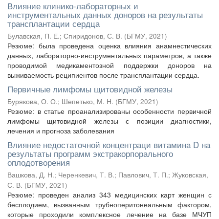
Влияние клинико-лабораторных и
инструментальных данных доноров на результаты
трансплантации сердца
Булавская, П. Е.
;
Спиридонов, С. В.
(
БГМУ
,
2021
)
Резюме: была проведена оценка влияния анамнестических
данных, лабораторно-инструментальных параметров, а также
проводимой медикаментозной поддержки доноров на
выживаемость реципиентов после трансплантации сердца.
Первичные лимфомы щитовидной железы
Бурякова, О. О.
;
Шепетько, М. Н.
(
БГМУ
,
2021
)
Резюме: в статье проанализированы особенности первичной
лимфомы щитовидной железы с позиции диагностики,
лечения и прогноза заболевания
Влияние недостаточной концентраци витамина D на
результаты программ экстракорпорального
оплодотворения
Вашкова, Д. Н.
;
Черенкевич, Т. В.
;
Павлович, Т. П.
;
Жуковская,
С. В.
(
БГМУ
,
2021
)
Резюме: проведен анализ 343 медицинских карт женщин с
бесплодием, вызванным трубноперитонеальным фактором,
которые проходили комплексное лечение на базе МЧУП