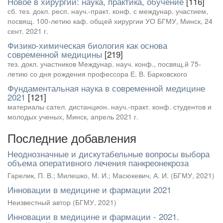
Новое в хирургии: наука, практика, обучение
[116]
сб. тез. докл. респ. науч.-практ. конф. с междунар. участием,
посвящ. 100-летию каф. общей хирургии УО БГМУ, Минск, 24
сент. 2021 г.
Физико-химическая биология как основа
современной медицины
[219]
тез. докл. участников Междунар. науч. конф., посвящ.й 75-
летию со дня рождения профессора Е. В. Барковского
Фундаментальная наука в современной медицине
2021
[121]
материалы сател. дистанцион. науч.-практ. конф. студентов и
молодых ученых, Минск, апрель 2021 г.
Последние добавления
Неоднозначные и дискутабельные вопросы выбора
объема оперативного лечения панкреонекроза
Гарелик, П. В.
;
Милешко, М. И.
;
Масюкевич, А. И.
(
БГМУ
,
2021
)
Инновации в медицине и фармации 2021
Неизвестный автор
(
БГМУ
,
2021
)
Инновации в медицине и фармации - 2021.