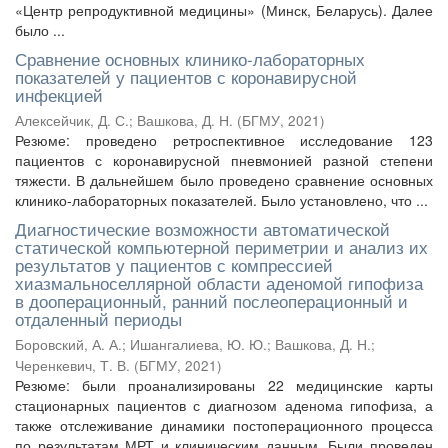
«Центр репродуктивной медицины» (Минск, Беларусь). Далее
было ...
Сравнение основных клинико-лабораторных
показателей у пациентов с коронавирусной
инфекцией
Алексейчик, Д. С.
;
Вашкова, Д. Н.
(
БГМУ
,
2021
)
Резюме: проведено ретроспективное исследование 123
пациентов с коронавирусной пневмонией разной степени
тяжести. В дальнейшем было проведено сравнение основных
клинико-лабораторных показателей. Было установлено, что ...
Диагностические возможности автоматической
статической компьютерной периметрии и анализ их
результатов у пациентов с компрессией
хиазмальноселлярной области аденомой гипофиза
в дооперационный, ранний послеоперационный и
отдаленный периоды
Боровский, А. А.
;
Ишангалиева, Ю. Ю.
;
Вашкова, Д. Н.
;
Черенкевич, Т. В.
(
БГМУ
,
2021
)
Резюме: были проанализированы 22 медицинские карты
стационарных пациентов с диагнозом аденома гипофиза, а
также отслеживание динамики постоперационного процесса
по результатам МРТ и клиническим данным. Были проведен