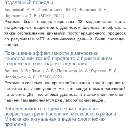
отдаленный периоды
Боровский, А. А.
;
Ишангалиева, Ю. Ю.
;
Вашкова, Д. Н.
;
Черенкевич, Т. В.
(
БГМУ
,
2021
)
Резюме: были проанализированы 22 медицинские карты
стационарных пациентов с диагнозом аденома гипофиза, а
также отслеживание динамики постоперационного процесса
по результатам МРТ и клиническим данным. Были проведен
анализ ...
Повышение эффективности диагностики
заболеваний тканей пародонта с применением
современного метода исследования
Винник, А. В.
;
Лямин, А. В.
;
Постников, М. А.
;
Гуреева, Е. Д.
;
Чорбаджян, А. С.
(
БГМУ
,
2021
)
Резюме: в современное время заболевания тканей пародонта
остаются на лидирующем ме- сте среди стоматологической
патологии. Для постановки диагноза и назначения лечения,
пациен- там выполняется ряд лабораторных видов ...
Заболеваемость педикулёзом социально-
возрастных групп населения московского района г.
Минска как актуальная эпидемиологическая
проблема