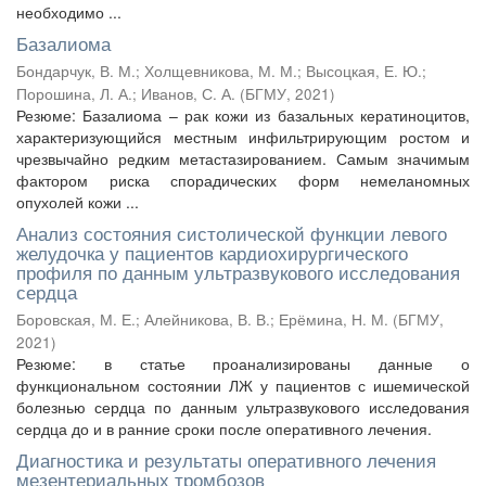
необходимо ...
Базалиома
Бондарчук, В. М.
;
Холщевникова, М. М.
;
Высоцкая, Е. Ю.
;
Порошина, Л. А.
;
Иванов, С. А.
(
БГМУ
,
2021
)
Резюме: Базалиома – рак кожи из базальных кератиноцитов,
характеризующийся местным инфильтрирующим ростом и
чрезвычайно редким метастазированием. Самым значимым
фактором риска спорадических форм немеланомных
опухолей кожи ...
Анализ состояния систолической функции левого
желудочка у пациентов кардиохирургического
профиля по данным ультразвукового исследования
сердца
Боровская, М. Е.
;
Алейникова, В. В.
;
Ерёмина, Н. М.
(
БГМУ
,
2021
)
Резюме: в статье проанализированы данные о
функциональном состоянии ЛЖ у пациентов с ишемической
болезнью сердца по данным ультразвукового исследования
сердца до и в ранние сроки после оперативного лечения.
Диагностика и результаты оперативного лечения
мезентериальных тромбозов