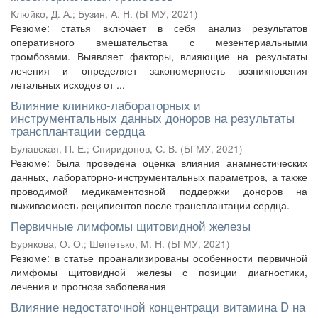
Клюйко, Д. А.
;
Бузин, А. Н.
(
БГМУ
,
2021
)
Резюме: статья включает в себя анализ результатов
оперативного вмешательства с мезентериальными
тромбозами. Выявляет факторы, влияющие на результаты
лечения и определяет закономерность возникновения
летальных исходов от ...
Влияние клинико-лабораторных и
инструментальных данных доноров на результаты
трансплантации сердца
Булавская, П. Е.
;
Спиридонов, С. В.
(
БГМУ
,
2021
)
Резюме: была проведена оценка влияния анамнестических
данных, лабораторно-инструментальных параметров, а также
проводимой медикаментозной поддержки доноров на
выживаемость реципиентов после трансплантации сердца.
Первичные лимфомы щитовидной железы
Бурякова, О. О.
;
Шепетько, М. Н.
(
БГМУ
,
2021
)
Резюме: в статье проанализированы особенности первичной
лимфомы щитовидной железы с позиции диагностики,
лечения и прогноза заболевания
Влияние недостаточной концентраци витамина D на