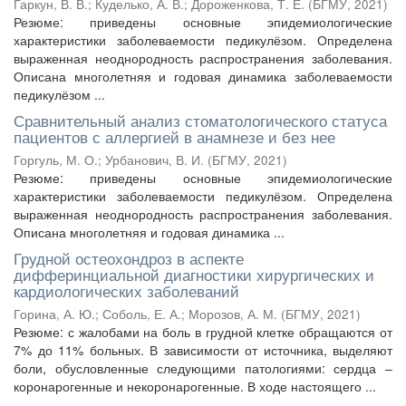
Гаркун, В. В.
;
Куделько, А. В.
;
Дороженкова, Т. Е.
(
БГМУ
,
2021
)
Резюме: приведены основные эпидемиологические
характеристики заболеваемости педикулёзом. Определена
выраженная неоднородность распространения заболевания.
Описана многолетняя и годовая динамика заболеваемости
педикулёзом ...
Сравнительный анализ стоматологического статуса
пациентов с аллергией в анамнезе и без нее
Горгуль, М. О.
;
Урбанович, В. И.
(
БГМУ
,
2021
)
Резюме: приведены основные эпидемиологические
характеристики заболеваемости педикулёзом. Определена
выраженная неоднородность распространения заболевания.
Описана многолетняя и годовая динамика ...
Грудной остеохондроз в аспекте
дифферинциальной диагностики хирургических и
кардиологических заболеваний
Горина, А. Ю.
;
Соболь, Е. А.
;
Морозов, А. М.
(
БГМУ
,
2021
)
Резюме: с жалобами на боль в грудной клетке обращаются от
7% до 11% больных. В зависимости от источника, выделяют
боли, обусловленные следующими патологиями: сердца –
коронарогенные и некоронарогенные. В ходе настоящего ...