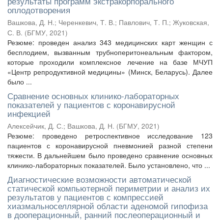
результаты программ экстракорпорального
оплодотворения
Вашкова, Д. Н.
;
Черенкевич, Т. В.
;
Павлович, Т. П.
;
Жуковская,
С. В.
(
БГМУ
,
2021
)
Резюме: проведен анализ 343 медицинских карт женщин с
бесплодием, вызванным трубноперитонеальным фактором,
которые проходили комплексное лечение на базе МЧУП
«Центр репродуктивной медицины» (Минск, Беларусь). Далее
было ...
Сравнение основных клинико-лабораторных
показателей у пациентов с коронавирусной
инфекцией
Алексейчик, Д. С.
;
Вашкова, Д. Н.
(
БГМУ
,
2021
)
Резюме: проведено ретроспективное исследование 123
пациентов с коронавирусной пневмонией разной степени
тяжести. В дальнейшем было проведено сравнение основных
клинико-лабораторных показателей. Было установлено, что ...
Диагностические возможности автоматической
статической компьютерной периметрии и анализ их
результатов у пациентов с компрессией
хиазмальноселлярной области аденомой гипофиза
в дооперационный, ранний послеоперационный и