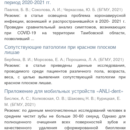
период 2020-2021 гг.
Павлов, Б. В.
;
Соколова, А. И.
;
Черкасова, Ю. Б.
(
БГМУ
,
2021
)
Резюме: в статье освещена проблема коронавирусной
инфекции, возникшей и распространившейся в 2020- 2021 г.
Проведен сравнительный анализ симптомов, возникающих
при СOVID-19 на территории Тамбовской области,
позволивший ...
Сопутствующие патологии при красном плоском
лишае
Бербека, В. И.
;
Морозова, Е. А.
;
Порошина, Л. А.
(
БГМУ
,
2021
)
Резюме: в статье приведены данные исследования,
проводимого среди пациентов различного пола, возраста,
веса, с целью выявления сопутствующей патологии при
красном плоском лишае.
Приложение для мобильных устройств «ANLI-dent»
Бислюк, А. С.
;
Колковская, О. В.
;
Шаковец Н. В.
;
Курицкая, Е.
М.
(
БГМУ
,
2021
)
Резюме: по данным многочисленных исследований человек в
среднем чистит зубы не больше 30-60 секунд. Однако для
полноценного очищения всех поверхностей зубов и
качественного удаления сформированной биопленки