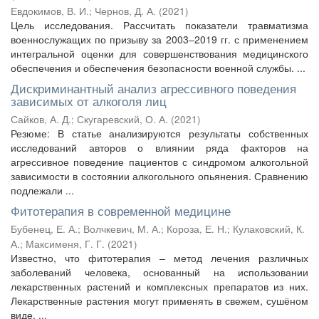
Евдокимов, В. И.
;
Чернов, Д. А.
(
2021
)
Цель исследования. Рассчитать показатели травматизма
военнослужащих по призыву за 2003–2019 гг. с применением
интегральной оценки для совершенствования медицинского
обеспечения и обеспечения безопасности военной службы. ...
Дискриминантный анализ агрессивного поведения
зависимых от алкоголя лиц
Сайков, А. Д.
;
Скугаревский, О. А.
(
2021
)
Резюме: В статье анализируются результаты собственных
исследований авторов о влиянии ряда факторов на
агрессивное поведение пациентов с синдромом алкогольной
зависимости в состоянии алкогольного опьянения. Сравнению
подлежали ...
Фитотерапия в современной медицине
Бубенец, Е. А.
;
Волчкевич, М. А.
;
Короза, Е. Н.
;
Кулаковский, К.
А.
;
Максименя, Г. Г.
(
2021
)
Известно, что фитотерапия – метод лечения различных
заболеваний человека, основанный на использовании
лекарственных растений и комплексных препаратов из них.
Лекарственные растения могут применять в свежем, сушёном
виде, ...