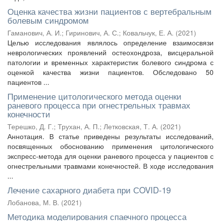
Оценка качества жизни пациентов с вертебральным
болевым синдромом
Гаманович, А. И.
;
Гиринович, А. С.
;
Ковальчук, Е. А.
(
2021
)
Целью исследования являлось определение взаимосвязи
неврологических проявлений остеохондроза, висцеральной
патологии и временных характеристик болевого синдрома с
оценкой качества жизни пациентов. Обследовано 50
пациентов ...
Применение цитологического метода оценки
раневого процесса при огнестрельных травмах
конечности
Терешко, Д. Г.
;
Трухан, А. П.
;
Летковская, Т. А.
(
2021
)
Аннотация. В статье приведены результаты исследований,
посвященных обоснованию применения цитологического
экспресс-метода для оценки раневого процесса у пациентов с
огнестрельными травмами конечностей. В ходе исследования
...
Лечение сахарного диабета при СOVID-19
Лобанова, М. В.
(
2021
)
Методика моделирования спаечного процесса