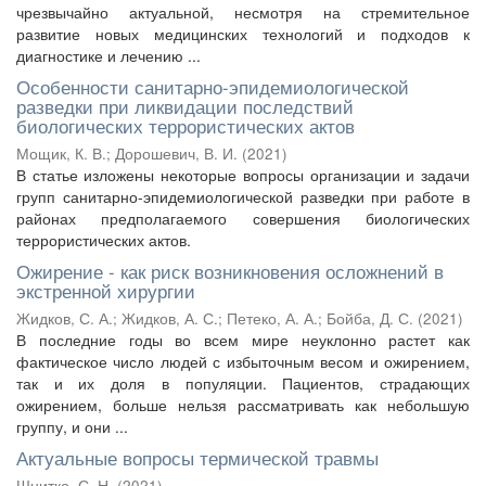
чрезвычайно актуальной, несмотря на стремительное
развитие новых медицинских технологий и подходов к
диагностике и лечению ...
Особенности санитарно-эпидемиологической
разведки при ликвидации последствий
биологических террористических актов
Мощик, К. В.
;
Дорошевич, В. И.
(
2021
)
В статье изложены некоторые вопросы организации и задачи
групп санитарно-эпидемиологической разведки при работе в
районах предполагаемого совершения биологических
террористических актов.
Ожирение - как риск возникновения осложнений в
экстренной хирургии
Жидков, С. А.
;
Жидков, А. С.
;
Петеко, А. А.
;
Бойба, Д. С.
(
2021
)
В последние годы во всем мире неуклонно растет как
фактическое число людей с избыточным весом и ожирением,
так и их доля в популяции. Пациентов, страдающих
ожирением, больше нельзя рассматривать как небольшую
группу, и они ...
Актуальные вопросы термической травмы
Шнитко, С. Н.
(
2021
)