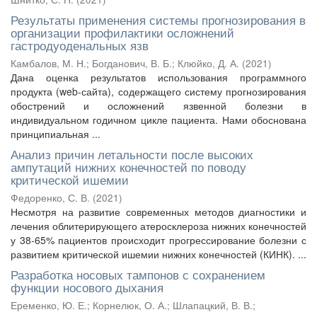
Результаты применения системы прогнозирования в
организации профилактики осложнений
гастродуоденальных язв
Камбалов, М. Н.
;
Богданович, В. Б.
;
Клюйко, Д. А.
(
2021
)
Дана оценка результатов использования программного
продукта (web-сайта), содержащего систему прогнозирования
обострений и осложнений язвенной болезни в
индивидуальном годичном цикле пациента. Нами обоснована
принципиальная ...
Анализ причин летальности после высоких
ампутаций нижних конечностей по поводу
критической ишемии
Федоренко, С. В.
(
2021
)
Несмотря на развитие современных методов диагностики и
лечения облитерирующего атеросклероза нижних конечностей
у 38-65% пациентов происходит прогрессирование болезни с
развитием критической ишемии нижних конечностей (КИНК). ...
Разработка носовых тампонов с сохранением
функции носового дыхания
Еременко, Ю. Е.
;
Корнелюк, О. А.
;
Шлапацкий, В. В.
;