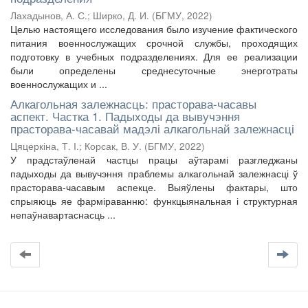
Лахадынов, А. С.
;
Ширко, Д. И.
(
БГМУ
,
2022
)
Целью настоящего исследования было изучение фактического
питания военнослужащих срочной службы, проходящих
подготовку в учебных подразделениях. Для ее реализации
были определены среднесуточные энерготраты
военнослужащих и ...
Алкагольная залежнасць: прасторава-часавы
аспект. Частка 1. Падыходы да вывучэння
прасторава-часавай мадэлі алкагольнай залежнасці
Цяцеркіна, Т. І.
;
Корсак, В. У.
(
БГМУ
,
2022
)
У прадстаўленай частцы працы аўтарамі разгледжаны
падыходы да вывучэння праблемы алкагольнай залежнасці ў
прасторава-часавым аспекце. Выяўлены фактары, што
спрыяюць яе фарміраванню: функцыянальная і структурная
непаўнавартаснасць ...