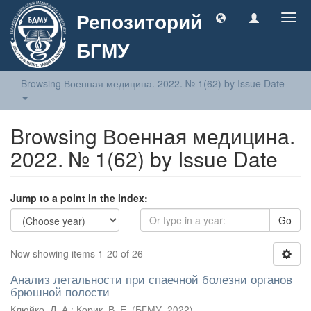
Репозиторий
Togg
navig
БГМУ
Browsing Военная медицина. 2022. № 1(62) by Issue Date
Browsing Военная медицина.
2022. № 1(62) by Issue Date
Jump to a point in the index:
Go
Now showing items 1-20 of 26
Анализ летальности при спаечной болезни органов
брюшной полости
Клюйко, Д. А.
;
Корик, В. Е.
(
БГМУ
,
2022
)