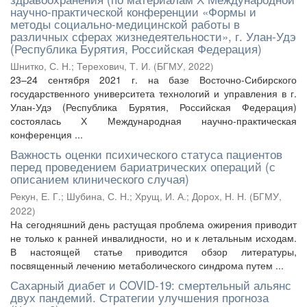
научно-практической конференции «Формы и
методы социально-медицинской работы в
различных сферах жизнедеятельности», г. Улан-Удэ
(Республика Бурятия, Российская Федерация)
Шнитко, С. Н.
;
Терехович, Т. И.
(
БГМУ
,
2022
)
23–24 сентября 2021 г. на базе Восточно-Сибирского
государственного университета технологий и управления в г.
Улан-Удэ (Республика Бурятия, Российская Федерация)
состоялась Х Международная научно-практическая
конференция ...
Важность оценки психического статуса пациентов
перед проведением бариатрических операций (с
описанием клинического случая)
Рекун, Е. Г.
;
Шубина, С. Н.
;
Хрущ, И. А.
;
Дорох, Н. Н.
(
БГМУ
,
2022
)
На сегодняшний день растущая проблема ожирения приводит
не только к ранней инвалидности, но и к летальным исходам.
В настоящей статье приводится обзор литературы,
посвященный лечению метаболического синдрома путем ...
Сахарный диабет и COVID-19: смертельный альянс
двух пандемий. Стратегии улучшения прогноза