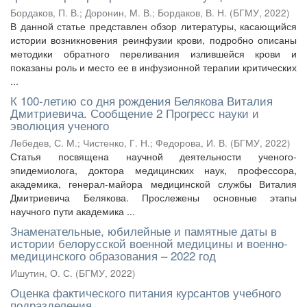
Бордаков, П. В.
;
Доронин, М. В.
;
Бордаков, В. Н.
(
БГМУ
,
2022
)
В данной статье представлен обзор литературы, касающийся
истории возникновения реинфузии крови, подробно описаны
методики обратного переливания излившейся крови и
показаны роль и место ее в инфузионной терапии критических
...
К 100-летию со дня рождения Белякова Виталия
Дмитриевича. Сообщение 2 Прогресс науки и
эволюция ученого
Лебедев, С. М.
;
Чистенко, Г. Н.
;
Федорова, И. В.
(
БГМУ
,
2022
)
Статья посвящена научной деятельности ученого-
эпидемиолога, доктора медицинских наук, профессора,
академика, генерал-майора медицинской службы Виталия
Дмитриевича Белякова. Прослежены основные этапы
научного пути академика ...
Знаменательные, юбилейные и памятные даты в
истории белорусской военной медицины и военно-
медицинского образования – 2022 год
Ишутин, О. С.
(
БГМУ
,
2022
)
Оценка фактического питания курсантов учебного
подразделения