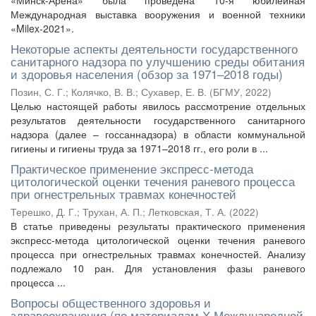
«Минск-Арена» была проведена 10-я юбилейная
Международная выставка вооружения и военной техники
«Milex-2021».
Некоторые аспекты деятельности государственного
санитарного надзора по улучшению среды обитания
и здоровья населения (обзор за 1971–2018 годы)
Позин, С. Г.
;
Колячко, В. В.
;
Сухавер, Е. В.
(
БГМУ
,
2022
)
Целью настоящей работы явилось рассмотрение отдельных
результатов деятельности государственного санитарного
надзора (далее – госсаннадзора) в области коммунальной
гигиены и гигиены труда за 1971–2018 гг., его роли в ...
Практическое применение экспресс-метода
цитологической оценки течения раневого процесса
при огнестрельных травмах конечностей
Терешко, Д. Г.
;
Трухан, А. П.
;
Летковская, Т. А.
(
2022
)
В статье приведены результаты практического применения
экспресс-метода цитологической оценки течения раневого
процесса при огнестрельных травмах конечностей. Анализу
подлежало 10 ран. Для установления фазы раневого
процесса ...
Вопросы общественного здоровья и
здравоохранения (по материалам Х Международной