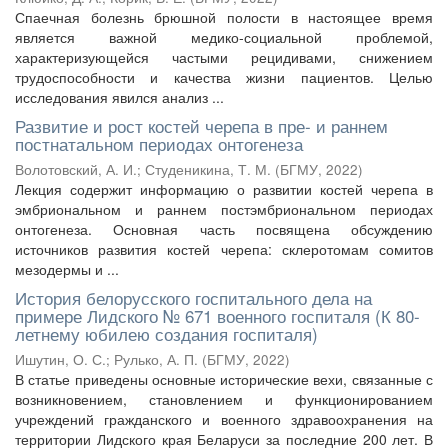
Спаечная болезнь брюшной полости в настоящее время
является важной медико-социальной проблемой,
характеризующейся частыми рецидивами, снижением
трудоспособности и качества жизни пациентов. Целью
исследования явился анализ ...
Развитие и рост костей черепа в пре- и раннем
постнатальном периодах онтогенеза
Волотовский, А. И.
;
Студеникина, Т. М.
(
БГМУ
,
2022
)
Лекция содержит информацию о развитии костей черепа в
эмбриональном и раннем постэмбриональном периодах
онтогенеза. Основная часть посвящена обсуждению
источников развития костей черепа: склеротомам сомитов
мезодермы и ...
История белорусского госпитального дела на
примере Лидского № 671 военного госпиталя (К 80-
летнему юбилею создания госпиталя)
Ишутин, О. С.
;
Рулько, А. П.
(
БГМУ
,
2022
)
В статье приведены основные исторические вехи, связанные с
возникновением, становлением и функционированием
учреждений гражданского и военного здравоохранения на
территории Лидского края Беларуси за последние 200 лет. В