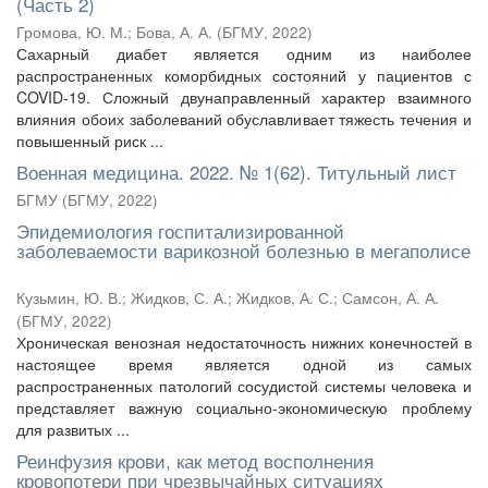
(Часть 2)
Громова, Ю. М.
;
Бова, А. А.
(
БГМУ
,
2022
)
Сахарный диабет является одним из наиболее
распространенных коморбидных состояний у пациентов с
COVID-19. Сложный двунаправленный характер взаимного
влияния обоих заболеваний обуславливает тяжесть течения и
повышенный риск ...
Военная медицина. 2022. № 1(62). Титульный лист
БГМУ
(
БГМУ
,
2022
)
Эпидемиология госпитализированной
заболеваемости варикозной болезнью в мегаполисе
Кузьмин, Ю. В.
;
Жидков, С. А.
;
Жидков, А. С.
;
Самсон, А. А.
(
БГМУ
,
2022
)
Хроническая венозная недостаточность нижних конечностей в
настоящее время является одной из самых
распространенных патологий сосудистой системы человека и
представляет важную социально-экономическую проблему
для развитых ...
Реинфузия крови, как метод восполнения
кровопотери при чрезвычайных ситуациях