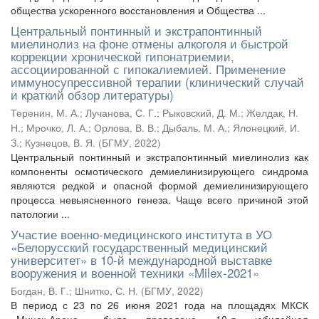
общества ускоренного восстановления и Общества ...
Центральный понтинный и экстрапонтинный
миелинолиз на фоне отмены алкоголя и быстрой
коррекции хронической гипонатриемии,
ассоциированной с гипокалиемией. Применение
иммуносупрессивной терапии (клинический случай
и краткий обзор литературы)
Теренин, М. А.
;
Лучанова, С. Г.
;
Рыковский, Д. М.
;
Желдак, Н.
Н.
;
Мрочко, Л. А.
;
Орлова, В. В.
;
Дыбаль, М. А.
;
Ялонецкий, И.
З.
;
Кузнецов, В. Я.
(
БГМУ
,
2022
)
Центральный понтинный и экстрапонтинный миелинолиз как
компоненты осмотического демиелинизирующего синдрома
являются редкой и опасной формой демиелинизирующего
процесса невыясненного генеза. Чаще всего причиной этой
патологии ...
Участие военно-медицинского института в УО
«Белорусский государственный медицинский
университет» в 10-й международной выставке
вооружения и военной техники «Milex-2021»
Богдан, В. Г.
;
Шнитко, С. Н.
(
БГМУ
,
2022
)
В период с 23 по 26 июня 2021 года на площадях МКСК