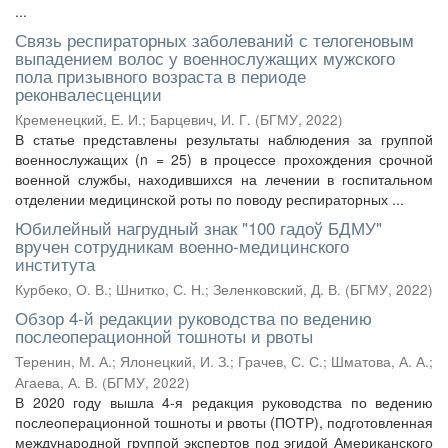
...
Связь респираторных заболеваний с телогеновым
выпадением волос у военнослужащих мужского
пола призывного возраста в периоде
реконвалесценции
Кременецкий, Е. И.
;
Барцевич, И. Г.
(
БГМУ
,
2022
)
В статье представлены результаты наблюдения за группой
военнослужащих (n = 25) в процессе прохождения срочной
военной службы, находившихся на лечении в госпитальном
отделении медицинской роты по поводу респираторных ...
Юбилейный нагрудный знак "100 гадоў БДМУ"
вручен сотрудникам военно-медицинского
института
Курбеко, О. В.
;
Шнитко, С. Н.
;
Зеленковский, Д. В.
(
БГМУ
,
2022
)
Обзор 4-й редакции руководства по ведению
послеоперационной тошноты и рвоты
Теренин, М. А.
;
Ялонецкий, И. З.
;
Грачев, С. С.
;
Шматова, А. А.
;
Агаева, А. В.
(
БГМУ
,
2022
)
В 2020 году вышла 4-я редакция руководства по ведению
послеоперационной тошноты и рвоты (ПОТР), подготовленная
международной группой экспертов под эгидой Американского