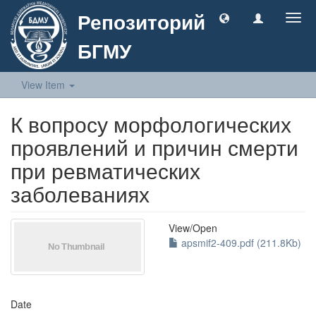
Репозиторий
Togg
navig
БГМУ
View Item
К вопросу морфологических
проявлений и причин смерти
при ревматических
заболеваниях
View/
Open
apsmif2-409.pdf (211.8Kb)
Date