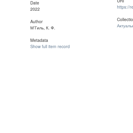
URI
Date
https:/
2022
Collecti
Author
Актуал
М’Гиль, К. Ф.
Metadata
Show full item record