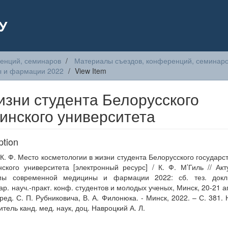
У
енций, семинаров
Материалы съездов, конференций, семинаро
ы и фармации 2022
View Item
изни студента Белорусского
инского университета
ption
 К. Ф. Место косметологии в жизни студента Белорусского государс
ского университета [электронный ресурс] / К. Ф. М’Гиль // Ак
мы современной медицины и фармации 2022: сб. тез. докл
р. науч.-практ. конф. студентов и молодых ученых, Минск, 20-21 а
д ред. С. П. Рубниковича, В. А. Филонюка. - Минск, 2022. – С. 381.
итель канд. мед. наук, доц. Навроцкий А. Л.