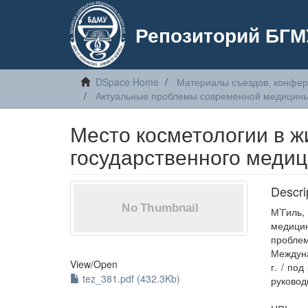
Репозиторий БГМ
DSpace Home
Материалы съездов, конфер
Актуальные проблемы современной медицин
Место косметологии в ж
государственного медиц
Descri
М’Гиль,
медицин
пробле
Междуна
View/
Open
г. / по
tez_381.pdf (432.3Kb)
руковод