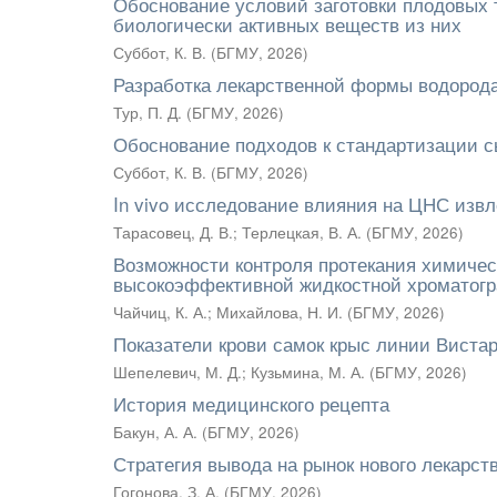
Обоснование условий заготовки плодовых 
биологически активных веществ из них
Суббот, К. В.
(
БГМУ
,
2026
)
Разработка лекарственной формы водорода
Тур, П. Д.
(
БГМУ
,
2026
)
Обоснование подходов к стандартизации сы
Суббот, К. В.
(
БГМУ
,
2026
)
In vivo исследование влияния на ЦНС извл
Тарасовец, Д. В.
;
Терлецкая, В. А.
(
БГМУ
,
2026
)
Возможности контроля протекания химиче
высокоэффективной жидкостной хроматог
Чайчиц, К. А.
;
Михайлова, Н. И.
(
БГМУ
,
2026
)
Показатели крови самок крыс линии Вистар
Шепелевич, М. Д.
;
Кузьмина, М. А.
(
БГМУ
,
2026
)
История медицинского рецепта
Бакун, А. А.
(
БГМУ
,
2026
)
Стратегия вывода на рынок нового лекарст
Гогонова, З. А.
(
БГМУ
,
2026
)