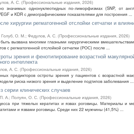
лов, А. С.
(
Профессиональные издания
,
2026
)
о значимых однонуклеотидных по-лиморфизмах (SNP, от англ.
 VEGF и KDR с демографическими показателями для построения ...
сле хирургии регматогенной отслойки сетчатки и влиян
;
Голуб, О. М.
;
Федулов, А. С.
(
Профессиональные издания
,
2026
)
т быть вызвана многими глазными хирургическими вмешательствам
в с регматогенной отслойкой сетчатки (РОС) после ...
троты зрения и фенотипирование возрастной макулярно
ного интеллекта
лов, А. С.
(
Профессиональные издания
,
2026
)
рных предикторов остроты зрения у пациентов с возрастной ма
одели риска низкого зрения и выделение подтипов заболевания ...
из серии клинических случаев
П. А.
;
Полуян, О. С.
(
Профессиональные издания
,
2026
)
цесса при тяжелых кератитах и язвах роговицы. Материалы и м
атитами и язвами роговицы. Среди них 22 мужчины (41,5%) ...