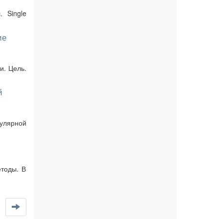
 Single
ие
и. Цель.
й
кулярной
етоды. В