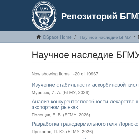
Репозиторий БГМ
DSpace Home
Научное наследие БГМУ
Научное наследие БГМУ:
Now showing items 1-20 of 10967
Изучение стабильности аскорбиновой кисл
Мурочек, И. А.
(
БГМУ
,
2026
)
Анализ конкурентоспособности лекарствен
экспортном рынках
Полещук, Е. В.
(
БГМУ
,
2026
)
Разработка трансдермального геля Лорнок
Прокопов, П. Ю.
(
БГМУ
,
2026
)