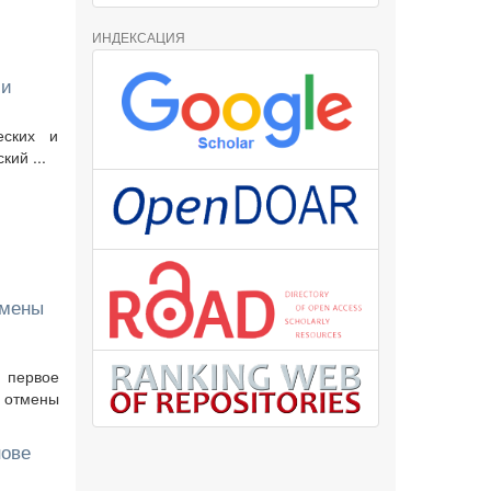
ИНДЕКСАЦИЯ
ии
еских и
ий ...
тмены
 первое
 отмены
нове