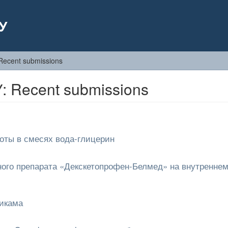
У
Recent submissions
 Recent submissions
оты в смесях вода-глицерин
ного препарата «Декскетопрофен-Белмед» на внутреннем
сикама