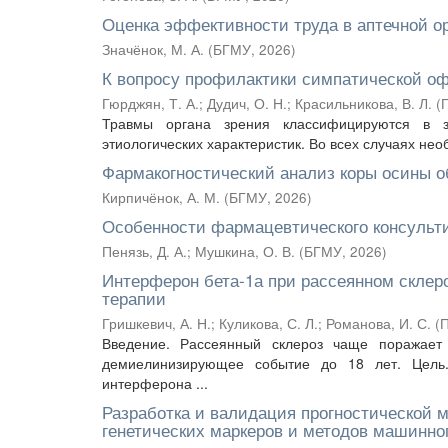
Оценка эффективности труда в аптечной о
Значёнок, М. А.
(
БГМУ
,
2026
)
К вопросу профилактики симпатической о
Гюрджян, Т. А.
;
Дудич, О. Н.
;
Красильникова, В. Л.
(
Травмы органа зрения классифицируются в за
этиологических характеристик. Во всех случаях не
Фармакогностический анализ коры осины об
Кирпичёнок, А. М.
(
БГМУ
,
2026
)
Особенности фармацевтического консульт
Пенязь, Д. А.
;
Мушкина, О. В.
(
БГМУ
,
2026
)
Интерферон бета-1а при рассеянном склер
терапии
Гришкевич, А. Н.
;
Куликова, С. Л.
;
Романова, И. С.
(
П
Введение. Рассеянный склероз чаще поражает
демиелинизирующее событие до 18 лет. Цель.
интерферона ...
Разработка и валидация прогностической 
генетических маркеров и методов машинно