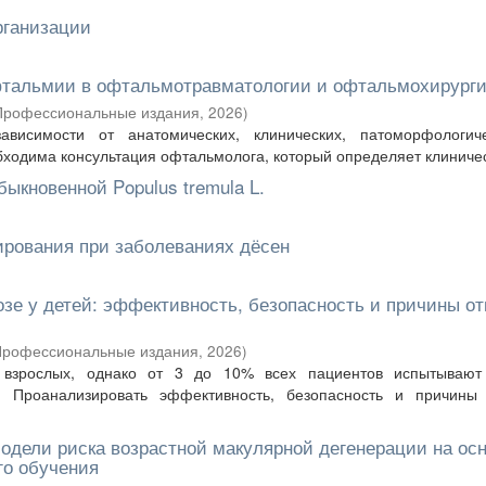
рганизации
фтальмии в офтальмотравматологии и офтальмохирург
Профессиональные издания
,
2026
)
висимости от анатомических, клинических, патоморфологич
обходима консультация офтальмолога, который определяет клиническ
ыкновенной Populus tremula L.
ирования при заболеваниях дёсен
озе у детей: эффективность, безопасность и причины о
рофессиональные издания
,
2026
)
 взрослых, однако от 3 до 10% всех пациентов испытывают
 Проанализировать эффективность, безопасность и причины
модели риска возрастной макулярной дегенерации на ос
го обучения