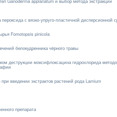
тел Ganoderma applanatum и выбор метода экстракции
 пероксида с вязко-упруго-пластичной дисперсионной 
рья Fomotopsis pinicola
ечений белокудренника чёрного травы
ском деструкции моксифлоксацина гидрохлорида метод
рафии
 при введении экстрактов растений рода Lamium
венного препарата