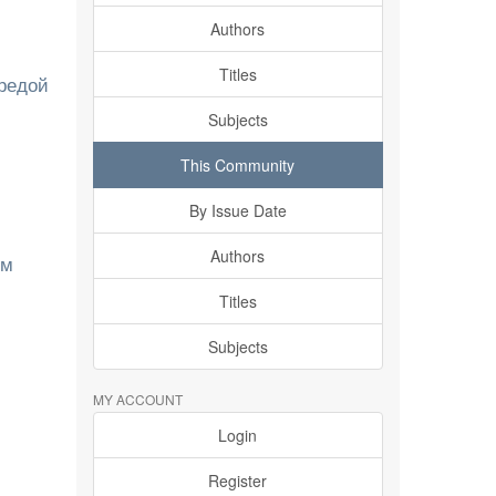
Authors
Titles
средой
Subjects
This Community
By Issue Date
Authors
ом
Titles
Subjects
MY ACCOUNT
Login
Register