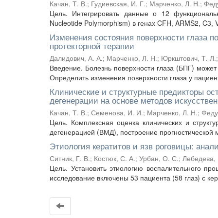
Качан, Т. В.
;
Гудиевская, И. Г.
;
Марченко, Л. Н.
;
Феду
Цель. Интегрировать данные о 12 функциональн
Nucleotide Polymorphism) в генах CFH, ARMS2, C3,
Изменения состояния поверхности глаза по
протекторной терапии
Далидович, А. А.
;
Марченко, Л. Н.
;
Юркштович, Т. Л.
Введение. Болезнь поверхности глаза (БПГ) може
Определить изменения поверхности глаза у пациенто
Клинические и структурные предикторы ос
дегенерации на основе методов искусствен
Качан, Т. В.
;
Семенова, И. И.
;
Марченко, Л. Н.
;
Феду
Цель. Комплексная оценка клинических и структу
дегенерацией (ВМД), построение прогностической м
Этиология кератитов и язв роговицы: анал
Ситник, Г. В.
;
Костюк, С. А.
;
Урбан, О. С.
;
Лебедева, 
Цель. Установить этиологию воспалительного про
исследование включены 53 пациента (58 глаз) с кер