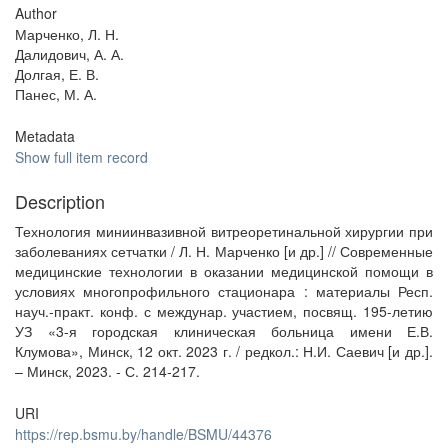
Author
Марченко, Л. Н.
Далидович, А. А.
Долгая, Е. В.
Панес, М. А.
Metadata
Show full item record
Description
Технология миниинвазивной витреоретинальной хирургии при
заболеваниях сетчатки / Л. Н. Марченко [и др.] // Современные
медицинские технологии в оказании медицинской помощи в
условиях многопрофильного стационара : материалы Респ.
науч.-практ. конф. с междунар. участием, посвящ. 195-летию
УЗ «3-я городская клиническая больница имени Е.В.
Клумова», Минск, 12 окт. 2023 г. / редкол.: Н.И. Саевич [и др.].
– Минск, 2023. - С. 214-217.
URI
https://rep.bsmu.by/handle/BSMU/44376