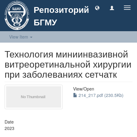
Репозиторий
Togg
navig
БГМУ
View Item
Технология миниинвазивной
витреоретинальной хирургии
при заболеваниях сетчатк
View/
Open
214_217.pdf (230.5Kb)
Date
2023