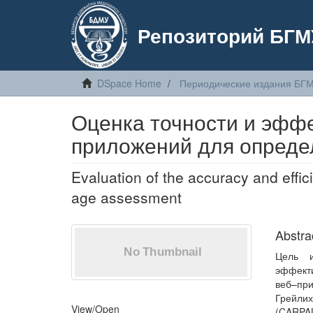
Репозиторий БГМ
DSpace Home
Периодические издания БГ
Оценка точности и эфф
приложений для определ
Evaluation of the accuracy and effi
age assessment
Abstra
Цель и
эффект
веб–пр
Грейли
View/
Open
(CARPAL