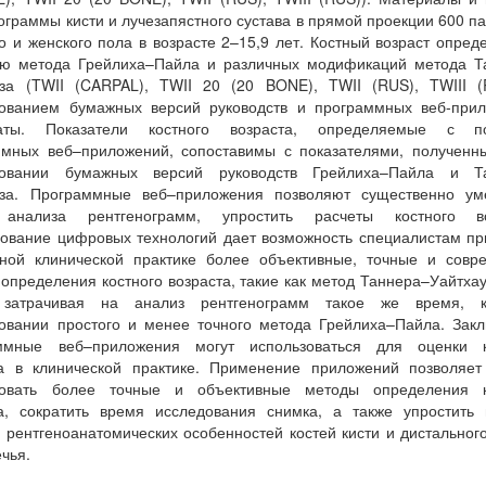
ограммы кисти и лучезапястного сустава в прямой проекции 600 п
о и женского пола в возрасте 2–15,9 лет. Костный возраст опред
ю метода Грейлиха–Пайла и различных модификаций метода Т
уза (TWII (CARPAL), TWII 20 (20 BONE), TWII (RUS), TWIII (
зованием бумажных версий руководств и программных веб-прил
таты. Показатели костного возраста, определяемые с 
ммных веб–приложений, сопоставимы с показателями, полученн
зовании бумажных версий руководств Грейлиха–Пайла и Т
уза. Программные веб–приложения позволяют существенно ум
анализа рентгенограмм, упростить расчеты костного во
ование цифровых технологий дает возможность специалистам п
нной клинической практике более объективные, точные и совр
определения костного возраста, такие как метод Таннера–Уайтхау
 затрачивая на анализ рентгенограмм такое же время, 
овании простого и менее точного метода Грейлиха–Пайла. Зак
ммные веб–приложения могут использоваться для оценки к
та в клинической практике. Применение приложений позволяет
зовать более точные и объективные методы определения к
та, сократить время исследования снимка, а также упростить 
 рентгеноанатомических особенностей костей кисти и дистальног
чья.