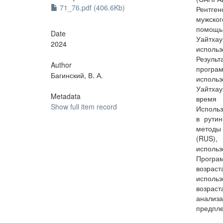
71_76.pdf (406.6Kb)
Рентген
мужског
помощь
Date
Уайтха
2024
исполь
Резуль
Author
програ
Багинский, В. А.
исполь
Уайтха
Metadata
время 
Show full item record
Использ
в рути
методы 
(RUS),
использ
Програ
возрас
исполь
возрас
анализа
предпле