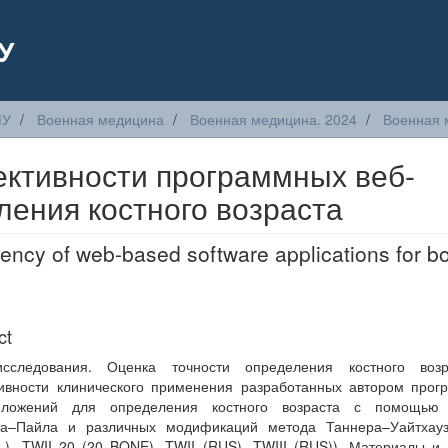
У
МУ
Военная медицина
Военная медицина. 2024
Военная 
ективности программных веб-
ения костного возраста
ciency of web-based software applications for b
ct
сследования. Оценка точности определения костного воз
ивности клинического применения разработанных автором прог
иложений для определения костного возраста с помощью
ха–Пайла и различных модификаций метода Таннера–Уайтхауз
), TWII 20 (20 BONE), TWII (RUS), TWIII (RUS)). Материалы и