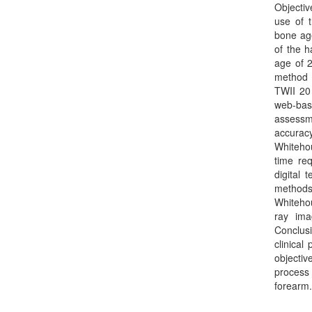
Objectiv
use of 
bone age
of the h
age of 
method 
TWII 20
web-bas
assessm
accurac
Whiteho
time req
digital 
methods
Whiteho
ray ima
Conclus
clinical
objecti
process 
forearm