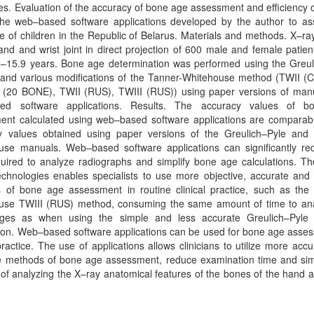
es. Evaluation of the accuracy of bone age assessment and efficiency of
the web–based software applications developed by the author to as
 of children in the Republic of Belarus. Materials and methods. X–r
and and wrist joint in direct projection of 600 male and female patien
2–15.9 years. Bone age determination was performed using the Greul
and various modifications of the Tanner-Whitehouse method (TWII (
 (20 BONE), TWII (RUS), TWIII (RUS)) using paper versions of man
ed software applications. Results. The accuracy values of 
ent calculated using web–based software applications are comparabl
y values obtained using paper versions of the Greulich–Pyle and
use manuals. Web–based software applications can significantly re
uired to analyze radiographs and simplify bone age calculations. Th
technologies enables specialists to use more objective, accurate an
 of bone age assessment in routine clinical practice, such as the
use TWIII (RUS) method, consuming the same amount of time to an
ges as when using the simple and less accurate Greulich–Pyle
ion. Web–based software applications can be used for bone age asses
 practice. The use of applications allows clinicians to utilize more acc
ve methods of bone age assessment, reduce examination time and simp
of analyzing the X–ray anatomical features of the bones of the hand a
.