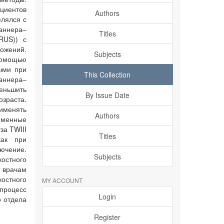
ациентов
Authors
елялся с
аннера–
Titles
RUS)) с
ожений.
Subjects
помощью
ыми при
This Collection
аннера–
еньшить
By Issue Date
зраста.
рименять
Authors
еменные
за TWIII
Titles
как при
лючение.
Subjects
остного
 врачам
остного
MY ACCOUNT
процесс
Login
о отдела
Register