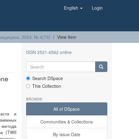
English
Login
медицина. 2024. № 4(73)
View Item
ISSN 2521-6562 online
one
Search DSpace
This Collection
BROWSE
All of DSpace
раста и
раммных
Communities & Collections
 метода
а (TWII
By Issue Date
 методы.