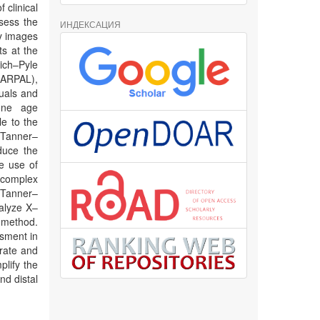
 clinical
sess the
ИНДЕКСАЦИЯ
ay images
ts at the
ich–Pyle
CARPAL),
uals and
bone age
e to the
 Tanner–
duce the
e use of
d complex
 Tanner–
alyze X–
 method.
sment in
urate and
lify the
nd distal