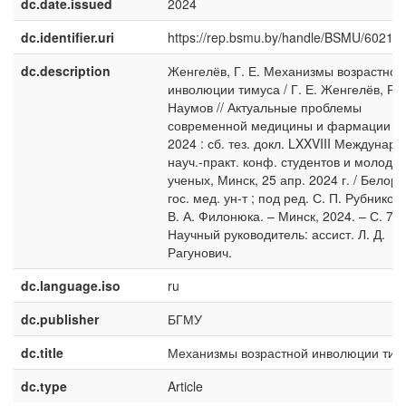
dc.date.issued
2024
dc.identifier.uri
https://rep.bsmu.by/handle/BSMU/60216
dc.description
Женгелёв, Г. Е. Механизмы возрастной
инволюции тимуса / Г. Е. Женгелёв, Р. 
Наумов // Актуальные проблемы
современной медицины и фармации –
2024 : сб. тез. докл. LXXVIII Междунар.
науч.-практ. конф. студентов и молоды
ученых, Минск, 25 апр. 2024 г. / Белору
гос. мед. ун-т ; под ред. С. П. Рубников
В. А. Филонюка. – Минск, 2024. – С. 703
Научный руководитель: ассист. Л. Д.
Рагунович.
dc.language.iso
ru
dc.publisher
БГМУ
dc.title
Механизмы возрастной инволюции тим
dc.type
Article