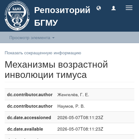
Репозиторий
Togg
navig
БГМУ
Просмотр элемента
Показать сокращенную информацию
Механизмы возрастной
инволюции тимуса
dc.contributor.author
Женгелёв, Г. Е.
dc.contributor.author
Наумов, Р. В.
dc.date.accessioned
2026-05-07T08:11:23Z
dc.date.available
2026-05-07T08:11:23Z