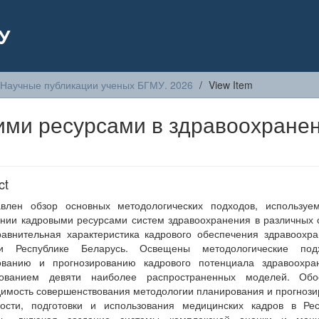
У
Научные публикации ученых БГМУ. 2026
View Item
ими ресурсами в здравоохране
ct
авлен обзор основных методологических подходов, используе
нии кадровыми ресурсами систем здравоохранения в различных 
авнительная характеристика кадрового обеспечения здравоохр
 Республике Беларусь. Освещены методологические по
ованию и прогнозированию кадрового потенциала здравоохра
зованием девяти наиболее распространенных моделей. Обо
имость совершенствования методологии планирования и прогноз
ности, подготовки и использования медицинских кадров в Рес