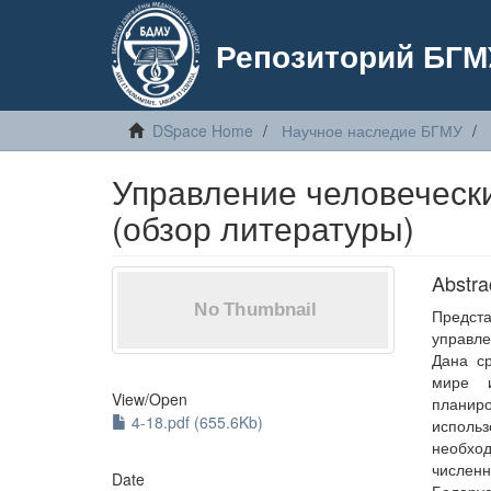
Репозиторий БГМ
DSpace Home
Научное наследие БГМУ
Управление человеческ
(обзор литературы)
Abstra
Предст
управле
Дана ср
мире и
View/
Open
планир
4-18.pdf (655.6Kb)
исполь
необход
числен
Date