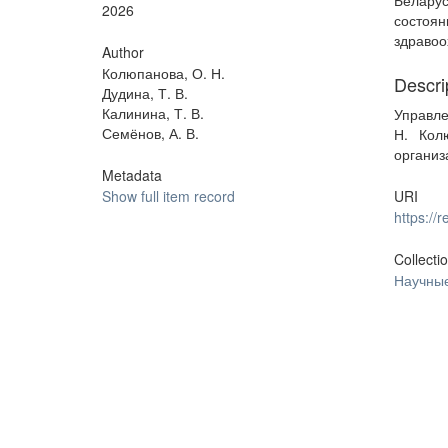
Белару
2026
состоя
здравоо
Author
Колюпанова, О. Н.
Descri
Дудина, Т. В.
Калинина, Т. В.
Управле
Семёнов, А. В.
Н. Кол
организ
Metadata
Show full item record
URI
https:/
Collecti
Научные