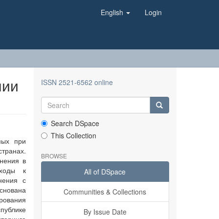
English
Login
нии
ISSN 2521-6562 online
Search DSpace
This Collection
мых при
странах.
BROWSE
анения в
дходы к
All of DSpace
нения с
снована
Communities & Collections
ирования
публике
By Issue Date