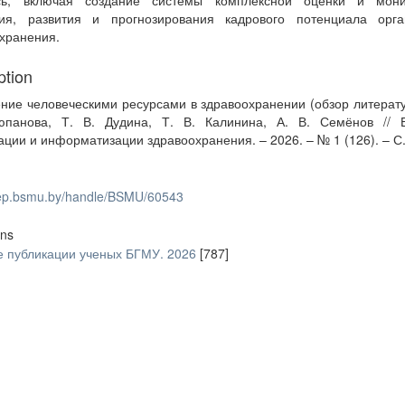
сь, включая создание системы комплексной оценки и мони
ния, развития и прогнозирования кадрового потенциала орга
хранения.
ption
ние человеческими ресурсами в здравоохранении (обзор литерату
юпанова, Т. В. Дудина, Т. В. Калинина, А. В. Семёнов // 
ации и информатизации здравоохранения. – 2026. – № 1 (126). – С.
/rep.bsmu.by/handle/BSMU/60543
ons
 публикации ученых БГМУ. 2026
[787]