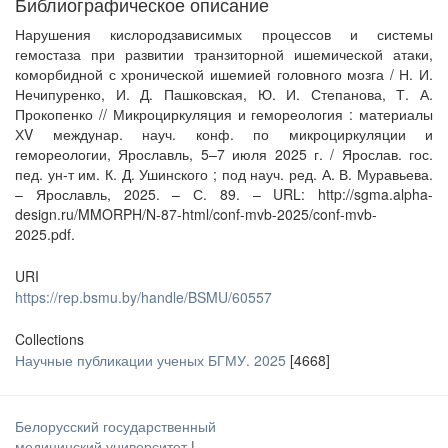
Библиографическое описание
Нарушения кислородзависимых процессов и системы
гемостаза при развитии транзиторной ишемической атаки,
коморбидной с хронической ишемией головного мозга / Н. И.
Нечипуренко, И. Д. Пашковская, Ю. И. Степанова, Т. А.
Прокопенко // Микроциркуляция и гемореология : материалы
ХV междунар. науч. конф. по микроциркуляции и
гемореологии, Ярославль, 5–7 июля 2025 г. / Ярослав. гос.
пед. ун-т им. К. Д. Ушинского ; под науч. ред. А. В. Муравьева.
– Ярославль, 2025. – С. 89. – URL: http://sgma.alpha-
design.ru/MMORPH/N-87-html/conf-mvb-2025/conf-mvb-
2025.pdf.
URI
https://rep.bsmu.by/handle/BSMU/60557
Collections
Научные публикации ученых БГМУ. 2025
[4668]
Белорусский государственный
медицинский университет
|