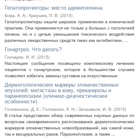
Гепатопротекторы: место адеметионина
Бова, А. А.
;
Криушев, П. В.
(
2015
)
Гепатопротекторы нашли широкое применение в клинической
практике. Они применяются не только у больных с патологией
печени, но и с целью уменьшения токсического воздействия
различных лекарственных средств таких как антибиотики, ...
Гонартроз. Что делать?
Гончарик, И. И.
(
2015
)
Настоящее сообщение посвящено комплексному лечению
пациентов с гонартрозом, которое в большинстве случаев
позволяет избегать замены суставов на искусственные.
Дерматологические маркеры злокачественных
опухолей: метастазы в кожу, преканкрозы и
паранеоплазии (клинико-диагностические
особенности)
Головахина, Д. К.
;
Головахин, К. Н.
;
Загашвили, И. В.
(
2015
)
В статье представлен обзор современных научных данных по
вопросам своевременного распознавания дерматологических
маркеров злокачественных новообразований, как самой кожи,
так и висцеральных раков. Паранеоплазии, а также ...