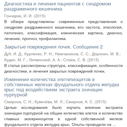
Диагностика и лечения пациентов с синдромом
раздраженного кишечника
Гончарик, И. И.
(
2015
)
В обзоре представлены современные представления о
синдроме раздраженного кишечника, его частота, этиология,
патогенез, классификация, клиническая картина, диагноз,
лечение, прогноз, профилактика.
Закрытые повреждения почек. Сообщение 2
Дуб, И. Д.
;
Курленко, Р. Н.
;
Немчанинов, С. С.
;
Доронин, М. В.
;
Кудин, М. Г.
;
Литвинский, А. А.
;
Стома, С. В.
(
2015
)
В статье рассмотрены структура, классификация, особенности
диагностики, и лечения закрытых повреждений почек.
Изменение количества эпителиоцитов в
собственных железах фундального отдела желудка
крыс под воздействием экстракта эхинацеи
пурпурной
Смирнов, С. Н.
;
Кувенёва, М. Л.
;
Смирнов, А. С.
(
2015
)
Целью исследования было изучить влияние экстракта
эхинацеи пурпурной на общее количество клеток и количество
главных экзокриноцитов в одной собственной железе
фундального отдела желудка крыс. Опыты проводили на ...