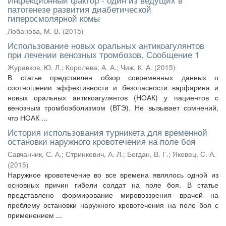
патогенезе развития диабетической
гиперосмолярной комы
Лобанова, М. В.
(
2015
)
Использование новых оральных антикоагулянтов
при лечении венозных тромбозов. Сообщение 1
Журавков, Ю. Л.
;
Королева, А. А.
;
Чиж, К. А.
(
2015
)
В статье представлен обзор современных данных о
соотношении эффективности и безопасности варфарина и
новых оральных антикоагулянтов (НОАК) у пациентов с
венозным тромбоэболизмом (ВТЭ). Не вызывает сомнений,
что НОАК ...
История использования турникета для временной
остановки наружного кровотечения на поле боя
Савчанчик, С. А.
;
Стринкевич, А. Л.
;
Богдан, В. Г.
;
Яковец, С. А.
(
2015
)
Наружное кровотечение во все времена являлось одной из
основных причин гибели солдат на поле боя. В статье
представлено формирование мировоззрения врачей на
проблему остановки наружного кровотечения на поле боя с
применением ...