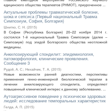
едицинского общества терапевтов (РНМОТ), приуроченное ...
Актуальные проблемы травматической болезни,
шока и сепсиса (Первый национальный Травма
Симпозиум, София, Болгария)
Шнитко, С. Н.
(
2015
)
В Софии (Республика Болгария) 20–22 ноября 2014 г.
состоялся 1-й национальный Травма Симпозиум (далее –
Симпозиум) под эгидой Болгарского общества неотложной
медицины.
Анкилозирующий спондилит: эпидемиология,
патоморфология, клинические проявления.
Сообщение 3
Рудой, А. С.
;
Нехайчик, Т. А.
(
2015
)
Новые возможности ранней диагностики, перспективы
применения генно-инженерной биологической терапии в
лечении анкилозирующего спондилита, определяют
повышенный клинический интерес к данному заболеванию. ...
Аутоагрессивное поведение у психически здоровых
людей: исследование темпоральных характеристик
Гелда, А. П.
(
2015
)