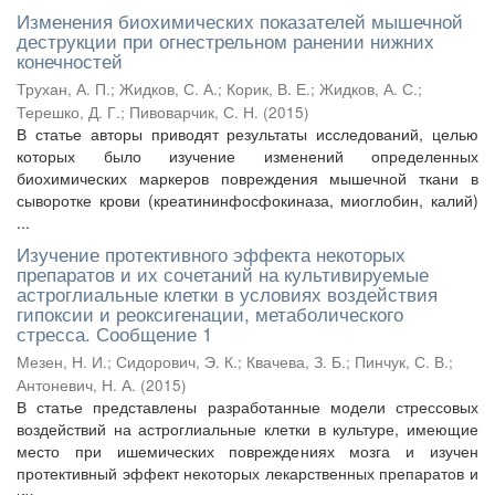
Изменения биохимических показателей мышечной
деструкции при огнестрельном ранении нижних
конечностей
Трухан, А. П.
;
Жидков, С. А.
;
Корик, В. Е.
;
Жидков, А. С.
;
Терешко, Д. Г.
;
Пивоварчик, С. Н.
(
2015
)
В статье авторы приводят результаты исследований, целью
которых было изучение изменений определенных
биохимических маркеров повреждения мышечной ткани в
сыворотке крови (креатининфосфокиназа, миоглобин, калий)
...
Изучение протективного эффекта некоторых
препаратов и их сочетаний на культивируемые
астроглиальные клетки в условиях воздействия
гипоксии и реоксигенации, метаболического
стресса. Сообщение 1
Мезен, Н. И.
;
Сидорович, Э. К.
;
Квачева, З. Б.
;
Пинчук, С. В.
;
Антоневич, Н. А.
(
2015
)
В статье представлены разработанные модели стрессовых
воздействий на астроглиальные клетки в культуре, имеющие
место при ишемических повреждениях мозга и изучен
протективный эффект некоторых лекарственных препаратов и