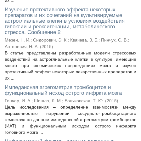
их ...
Изучение протективного эффекта некоторых
препаратов и их сочетаний на культивируемые
астроглиальные клетки в условиях воздействия
гипоксии и реоксигенации, метаболического
стресса. Сообщение 2
Мезен, Н. И.
;
Сидорович, Э. К.
;
Квачева, З. Б.
;
Пинчук, С. В.
;
Антоневич, Н. А.
(
2015
)
В статье представлены разработанные модели стрессовых
воздействий на астроглиальные клетки в культуре, имеющие
место при ишемических повреждениях мозга и изучен
протективный эффект некоторых лекарственных препаратов и
их ...
Импедансная агрегометрия тромбоцитов и
функциональный исход острого инфркта мозга
Гончар, И. А.
;
Шишло, Л. М.
;
Бончковская, Т. Ю.
(
2015
)
Цель исследования – определение взаимосвязи между
выраженностью нарушений сосудисто-тромбоцитарного
гемостаза по данным импедансной агрегометрии тромбоцитов
(ИАТ) и функциональным исходом острого инфаркта
головного мозга ...
Инфекционный фактор - один из ведущих в