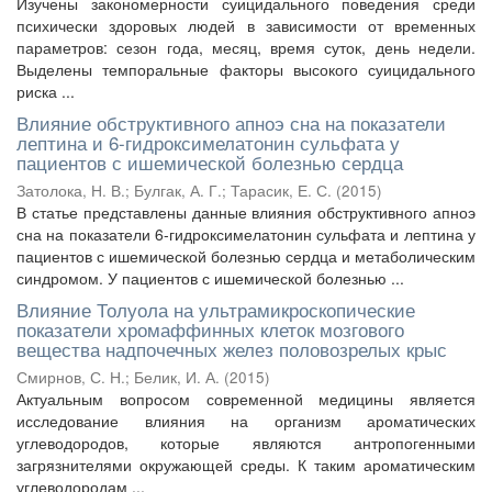
Изучены закономерности суицидального поведения среди
психически здоровых людей в зависимости от временных
параметров: сезон года, месяц, время суток, день недели.
Выделены темпоральные факторы высокого суицидального
риска ...
Влияние обструктивного апноэ сна на показатели
лептина и 6-гидроксимелатонин сульфата у
пациентов с ишемической болезнью сердца
Затолока, Н. В.
;
Булгак, А. Г.
;
Тарасик, Е. С.
(
2015
)
В статье представлены данные влияния обструктивного апноэ
сна на показатели 6-гидроксимелатонин сульфата и лептина у
пациентов с ишемической болезнью сердца и метаболическим
синдромом. У пациентов с ишемической болезнью ...
Влияние Толуола на ультрамикроскопические
показатели хромаффинных клеток мозгового
вещества надпочечных желез половозрелых крыс
Смирнов, С. Н.
;
Белик, И. А.
(
2015
)
Актуальным вопросом современной медицины является
исследование влияния на организм ароматических
углеводородов, которые являются антропогенными
загрязнителями окружающей среды. К таким ароматическим
углеводородам ...