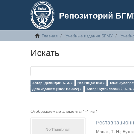
Репозиторий БГМ
Главная
Учебные издания БГМУ
Учебн
Искать
Автор: Делендик, А. И. ×
Has File(s): true ×
Тема: Зубовра
Дата издания: [2020 TO 2022] ×
Автор: Бутвиловский, А. В. 
Отображаемые элементы 1-1 из 1
Реставрационн
Манак, Т. Н.
;
Бутви