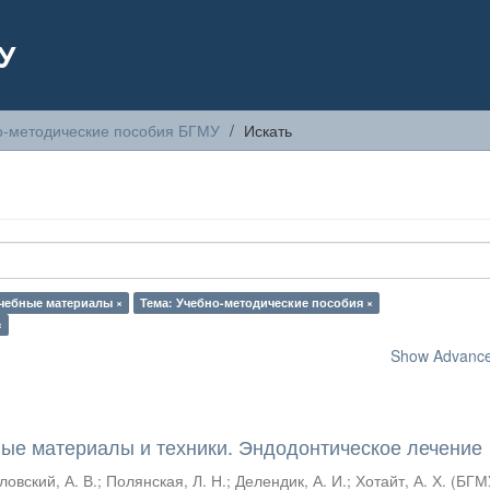
У
о-методические пособия БГМУ
Искать
чебные материалы ×
Тема: Учебно-методические пособия ×
×
Show Advanced
ые материалы и техники. Эндодонтическое лечение
ловский, А. В.
;
Полянская, Л. Н.
;
Делендик, А. И.
;
Хотайт, А. Х.
(
БГМ