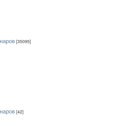
инаров
[35095]
инаров
[42]