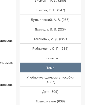
Висмонт, Ф. И. (255)
Шнитко, С. Н. (247)
Бутвиловский, А. В. (233)
Давыдов, В. В. (229)
Таганович, А. Д. (227)
оцессов;
Рубникович, С. П. (219)
... больше
зучаемых
.
Теме
Учебно-методические пособия
(1667)
оцессов;
Дети (809)
Языкознание (639)