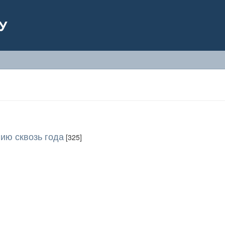
У
ию сквозь года
[325]