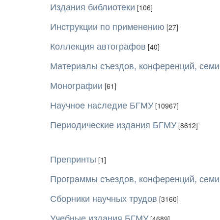
Издания библиотеки
[106]
Инструкции по применению
[27]
Коллекция автографов
[40]
Материалы съездов, конференций, сем
Монографии
[61]
Научное наследие БГМУ
[10967]
Периодические издания БГМУ
[8612]
Препринты
[1]
Программы съездов, конференций, сем
Сборники научных трудов
[3160]
Учебные издания БГМУ
[4689]