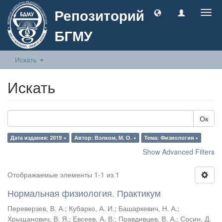
Репозиторий
Togg
navig
БГМУ
Искать
Искать
Ок
Дата издания: 2019 ×
Автор: Вэлком, М. О. ×
Тема: Физиология ×
Show Advanced Filters
Отображаемые элементы 1-1 из 1
Нормальная физиология. Практикум
Переверзев, В. А.
;
Кубарко, А. И.
;
Башаркевич, Н. А.
;
Хрыщанович, В. Я.
;
Евсеев, А. В.
;
Правдивцев, В. А.
;
Сосин, Д.