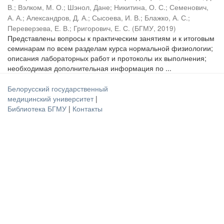
В.
;
Вэлком, М. О.
;
Шэнол, Дане
;
Никитина, О. С.
;
Семенович,
А. А.
;
Александров, Д. А.
;
Сысоева, И. В.
;
Блажко, А. С.
;
Переверзева, Е. В.
;
Григорович, Е. С.
(
БГМУ
,
2019
)
Представлены вопросы к практическим занятиям и к итоговым
семинарам по всем разделам курса нормальной физиологии;
описания лабораторных работ и протоколы их выполнения;
необходимая дополнительная информация по ...
Белорусский государственный
медицинский университет
|
Библиотека БГМУ
|
Контакты