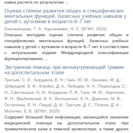
навык расчета по результатам ...
Оценка степени развития общих и специфических
ментальных функций, базисных учебных навыков у
детей с аутизмом в возрасте 6–7 лет
Емельянцева, Т. А.
;
Карлюкевич, Н. С.
(
БГМУ
,
2025
)
Описаны методики оценки степени развития общих и
специфических ментальных функций, базисных учебных
навыков у детей с аутизмом в возрасте 6–7 лет в соответствии
с актуальными кодами Международной классификации
функционирования, ...
Экстренная помощь при жизнеугрожающей травме
на догоспитальном этапе
Третьяк, С. И.
;
Бордаков, В. Н.
;
Гаин, Ю. М.
;
Ханевич, М. Д.
;
Зубрицкий, В. Ф.
;
Клюйко, Д. А.
;
Лебедев, Н. Н.
;
Переходов, С.
Н.
;
Светлицкая, О. И.
;
Бордаков, П. В.
;
Гаин, М. Ю.
;
Карпенко,
Ф. Н.
;
Врублевский, В. А.
;
Волошенюк, А. Н.
;
Доронин, М. В.
;
Остапенко, Е. Н.
;
Пацай, Д. И.
;
Третьяк, Д. С.
;
Позняк, Д. А.
;
Молочко, Е. В.
(
БГМУ
,
2025
)
Содержит большой блок информации, касающейся оказанию
медицинской помощи на догоспитальном этапе при
травматическом шоке и тяжелой кровопотере, а также других