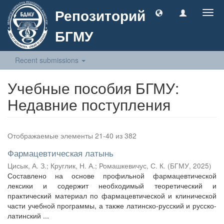
Репозиторий
Togg
navig
БГМУ
Recent submissions
Учебные пособия БГМУ:
Недавние поступления
Отображаемые элементы 21-40 из 382
Фармацевтическая латынь
Цисык, А. З.
;
Круглик, Н. А.
;
Ромашкевичус, С. К.
(
БГМУ
,
2025
)
Составлено на основе профильной фармацевтической
лексики и содержит необходимый теоретический и
практический материал по фармацевтической и клинической
части учебной программы, а также латинско-русский и русско-
латинский ...