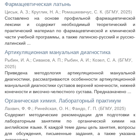
Фармацевтическая латынь
Цисык, А. З.
;
Круглик, Н. А.
;
Ромашкевичус, С. К.
(
БГМУ
,
2025
)
Составлено на основе профильной фармацевтической
лексики и содержит необходимый теоретический и
практический материал по фармацевтической и клинической
части учебной программы, а также латинско-русский и русско-
латинский ...
Артикуляционная мануальная диагностика
Рыбин, И. А.
;
Сиваков, А. П.
;
Рыбин, А. И.
;
Козел, С. А.
(
БГМУ
,
2025
)
Приведена методология артикуляционной мануальной
диагностики, рассматриваются особенности артикуляционной
мануальной диагностики суставов верхней конечности, нижней
конечности и височно-челюстного сустава. Предназначено ...
Органическая химия. Лабораторный практикум
Лахвич, Ф. Ф.
;
Ринейская, О. Н.
;
Фандо, Г. П.
(
БГМУ
,
2025
)
Содержит методические рекомендации для подготовки к
лабораторным занятиям по органической химии на
английском языке. К каждой теме даны цель занятия, вопросы
для обсуждения, письменные задания, а также указана
литература ...