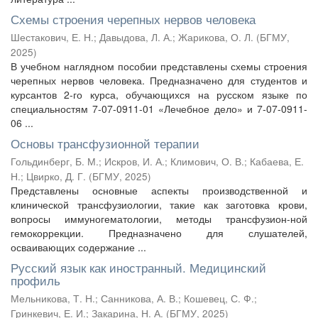
Схемы строения черепных нервов человека
Шестакович, Е. Н.
;
Давыдова, Л. А.
;
Жарикова, О. Л.
(
БГМУ
,
2025
)
В учебном наглядном пособии представлены схемы строения
черепных нервов человека. Предназначено для студентов и
курсантов 2-го курса, обучающихся на русском языке по
специальностям 7-07-0911-01 «Лечебное дело» и 7-07-0911-
06 ...
Основы трансфузионной терапии
Гольдинберг, Б. М.
;
Искров, И. А.
;
Климович, О. В.
;
Кабаева, Е.
Н.
;
Цвирко, Д. Г.
(
БГМУ
,
2025
)
Представлены основные аспекты производственной и
клинической трансфузиологии, такие как заготовка крови,
вопросы иммуногематологии, методы трансфузион-ной
гемокоррекции. Предназначено для слушателей,
осваивающих содержание ...
Русский язык как иностранный. Медицинский
профиль
Мельникова, Т. Н.
;
Санникова, А. В.
;
Кошевец, С. Ф.
;
Гринкевич, Е. И.
;
Закарина, Н. А.
(
БГМУ
,
2025
)