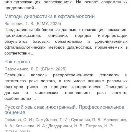
жизнеугрожающих повреждениях. На основе современных
представлений ...
Методы диагностики в офтальмологии
Вашкевич, Г. В.
(
БГМУ
,
2025
)
Представлены обобщенные данные, отражающие показания,
противопоказания, описание, порядок интерпретации
результатов базовых, обязательных и дополнительных
офтальмологических методов диагностики, применяемых в
соответствии ...
Рак легкого
Пархоменко, Л. Б.
(
БГМУ
,
2025
)
Освещены вопросы распространенности, этиологии и
патогенеза рака легкого, в том числе влияние различных
факторов риска на процесс канцерогенеза. Приведены
данные о клинических проявлениях рака легкого,
особенностях ...
Русский язык как иностранный. Профессиональное
общение
Громова, О. И.
;
Самуйлова, Т. И.
;
Сушкевич, П. В.
;
Алексеенко,
А. А.
;
Ковынева, И. А.
;
Девдариани, Н. В.
;
Петрова, Н. Э.
(
БГМУ
,
2025
)