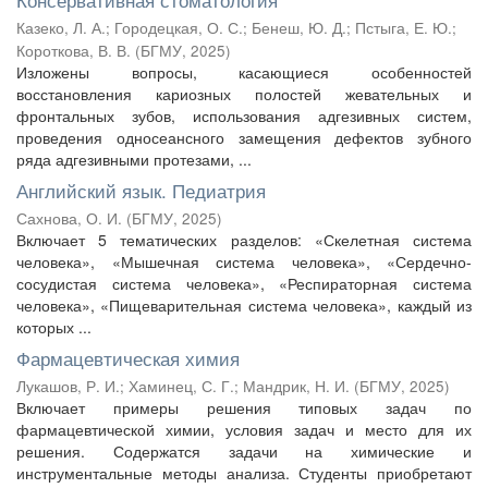
Казеко, Л. А.
;
Городецкая, О. С.
;
Бенеш, Ю. Д.
;
Пстыга, Е. Ю.
;
Короткова, В. В.
(
БГМУ
,
2025
)
Изложены вопросы, касающиеся особенностей
восстановления кариозных полостей жевательных и
фронтальных зубов, использования адгезивных систем,
проведения односеансного замещения дефектов зубного
ряда адгезивными протезами, ...
Английский язык. Педиатрия
Сахнова, О. И.
(
БГМУ
,
2025
)
Включает 5 тематических разделов: «Скелетная система
человека», «Мышечная система человека», «Сердечно-
сосудистая система человека», «Респираторная система
человека», «Пищеварительная система человека», каждый из
которых ...
Фармацевтическая химия
Лукашов, Р. И.
;
Хаминец, С. Г.
;
Мандрик, Н. И.
(
БГМУ
,
2025
)
Включает примеры решения типовых задач по
фармацевтической химии, условия задач и место для их
решения. Содержатся задачи на химические и
инструментальные методы анализа. Студенты приобретают