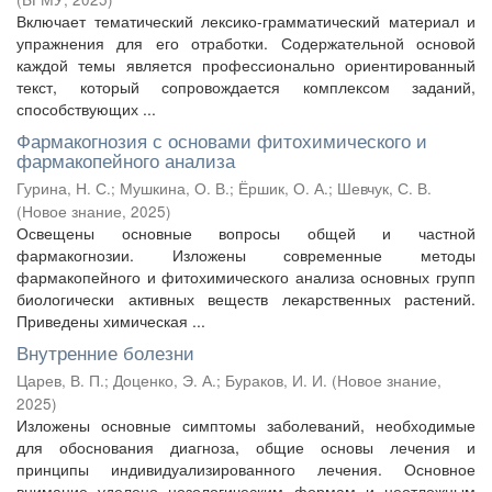
Включает тематический лексико-грамматический материал и
упражнения для его отработки. Содержательной основой
каждой темы является профессионально ориентированный
текст, который сопровождается комплексом заданий,
способствующих ...
Фармакогнозия с основами фитохимического и
фармакопейного анализа
Гурина, Н. С.
;
Мушкина, О. В.
;
Ёршик, О. А.
;
Шевчук, С. В.
(
Новое знание
,
2025
)
Освещены основные вопросы общей и частной
фармакогнозии. Изложены современные методы
фармакопейного и фитохимического анализа основных групп
биологически активных веществ лекарственных растений.
Приведены химическая ...
Внутренние болезни
Царев, В. П.
;
Доценко, Э. А.
;
Бураков, И. И.
(
Новое знание
,
2025
)
Изложены основные симптомы заболеваний, необходимые
для обоснования диагноза, общие основы лечения и
принципы индивидуализированного лечения. Основное
внимание уделено нозологическим формам и неотложным