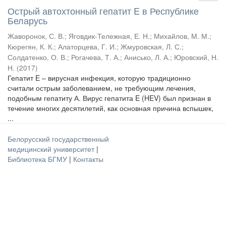
Острый автохтонный гепатит E в Республике
Беларусь
Жаворонок, С. В.
;
Яговдик-Тележная, Е. Н.
;
Михайлов, М. М.
;
Кюрегян, К. К.
;
Алаторцева, Г. И.
;
Жмуровская, Л. С.
;
Солдатенко, О. В.
;
Рогачева, Т. А.
;
Анисько, Л. А.
;
Юровский, Н.
Н.
(
2017
)
Гепатит E – вирусная инфекция, которую традиционно
считали острым заболеванием, не требующим лечения,
подобным гепатиту А. Вирус гепатита E (HEV) был признан в
течение многих десятилетий, как основная причина вспышек,
...
Белорусский государственный
медицинский университет
|
Библиотека БГМУ
|
Контакты