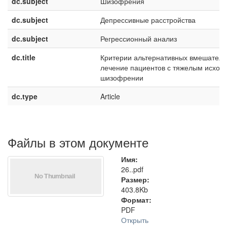
dc.subject
Шизофрения
dc.subject
Депрессивные расстройства
dc.subject
Регрессионный анализ
dc.title
Критерии альтернативных вмешатель
лечение пациентов с тяжелым исход
шизофрении
dc.type
Article
Файлы в этом документе
Имя:
26..pdf
Размер:
403.8Kb
Формат:
PDF
Открыть