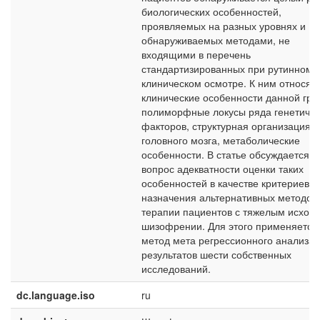
биологических особенностей,
проявляемых на разных уровнях и
обнаруживаемых методами, не
входящими в перечень
стандартизированных при рутинном
клиническом осмотре. К ним относят
клинические особенности данной гру
полиморфные локусы ряда генетичес
факторов, структурная организация
головного мозга, метаболические
особенности. В статье обсуждается
вопрос адекватности оценки таких
особенностей в качестве критериев д
назначения альтернативных методов
терапии пациентов с тяжелым исход
шизофрении. Для этого применяется
метод мета регрессионного анализа
результатов шести собственных
исследований.
dc.language.iso
ru