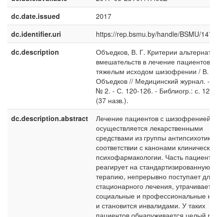
dc.date.issued
2017
dc.identifier.uri
https://rep.bsmu.by/handle/BSMU/147
dc.description
Объедков, В. Г. Критерии альтернати
вмешательств в лечение пациентов с
тяжелым исходом шизофрении / В. Г.
Объедков // Медицинский журнал. - 20
№ 2. - С. 120-126. - Библиогр.: с. 125
(37 назв.).
dc.description.abstract
Лечение пациентов с шизофренией
осуществляется лекарственными
средствами из группы антипсихотиков
соответствии с канонами клиническо
психофармакологии. Часть пациенто
реагирует на стандартизированную
терапию, непрерывно поступает для
стационарного лечения, утрачивает
социальные и профессиональные на
и становится инвалидами. У таких
пациентов обнаруживается целый ря