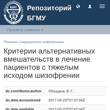
Репозиторий
Togg
navig
БГМУ
Просмотр элемента
Показать сокращенную информацию
Критерии альтернативных
вмешательств в лечение
пациентов с тяжелым
исходом шизофрении
dc.contributor.author
Объедков, В. Г.
dc.date.accessioned
2017-05-23T07:47:06Z
dc.date.available
2017-05-23T07:47:06Z