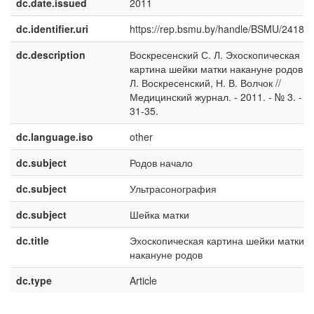
dc.date.issued
2011
dc.identifier.uri
https://rep.bsmu.by/handle/BSMU/2418
dc.description
Воскресенский С. Л. Эхоскопическая
картина шейки матки накануне родов / 
Л. Воскресенский, Н. В. Волчок //
Медицинский журнал. - 2011. - № 3. - С
31-35.
dc.language.iso
other
dc.subject
Родов начало
dc.subject
Ультрасонография
dc.subject
Шейка матки
dc.title
Эхоскопическая картина шейки матки
накануне родов
dc.type
Article