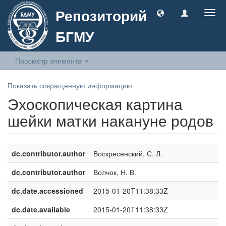
Репозиторий
Togg
navig
БГМУ
Просмотр элемента
Показать сокращенную информацию
Эхоскопическая картина
шейки матки накануне родов
dc.contributor.author
Воскресенский, С. Л.
dc.contributor.author
Волчок, Н. В.
dc.date.accessioned
2015-01-20T11:38:33Z
dc.date.available
2015-01-20T11:38:33Z