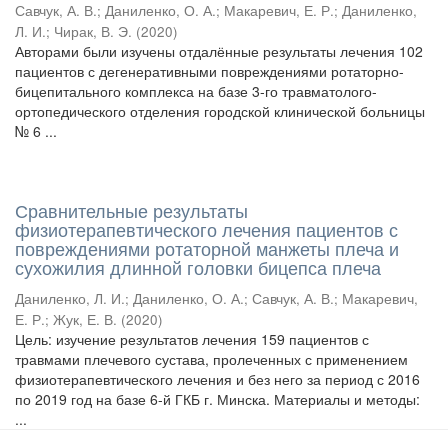
Савчук, А. В.
;
Даниленко, О. А.
;
Макаревич, Е. Р.
;
Даниленко,
Л. И.
;
Чирак, В. Э.
(
2020
)
Авторами были изучены отдалённые результаты лечения 102
пациентов с дегенеративными повреждениями ротаторно-
бицепитального комплекса на базе 3-го травматолого-
ортопедического отделения городской клинической больницы
№ 6 ...
Сравнительные результаты
физиотерапевтического лечения пациентов с
повреждениями ротаторной манжеты плеча и
сухожилия длинной головки бицепса плеча
Даниленко, Л. И.
;
Даниленко, О. А.
;
Савчук, А. В.
;
Макаревич,
Е. Р.
;
Жук, Е. В.
(
2020
)
Цель: изучение результатов лечения 159 пациентов с
травмами плечевого сустава, пролеченных с применением
физиотерапевтического лечения и без него за период с 2016
по 2019 год на базе 6-й ГКБ г. Минска. Материалы и методы:
...