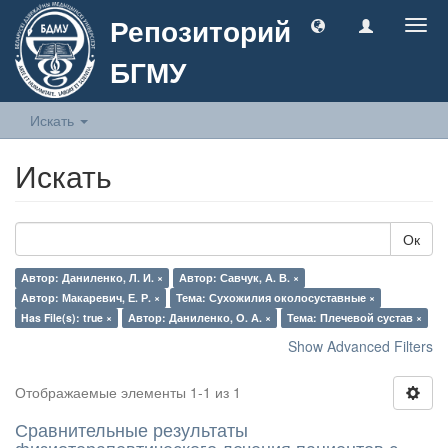
Репозиторий
Togg
navig
БГМУ
Искать
Искать
Ок
Автор: Даниленко, Л. И. ×
Автор: Савчук, А. В. ×
Автор: Макаревич, Е. Р. ×
Тема: Сухожилия околосуставные ×
Has File(s): true ×
Автор: Даниленко, О. А. ×
Тема: Плечевой сустав ×
Show Advanced Filters
Отображаемые элементы 1-1 из 1
Сравнительные результаты