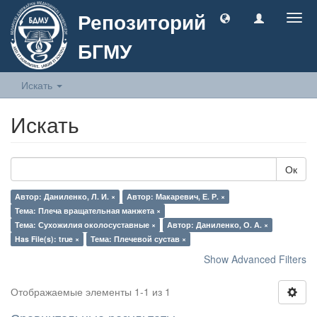
Репозиторий
Togg
navig
БГМУ
Искать
Искать
Ок
Автор: Даниленко, Л. И. ×
Автор: Макаревич, Е. Р. ×
Тема: Плеча вращательная манжета ×
Тема: Сухожилия околосуставные ×
Автор: Даниленко, О. А. ×
Has File(s): true ×
Тема: Плечевой сустав ×
Show Advanced Filters
Отображаемые элементы 1-1 из 1