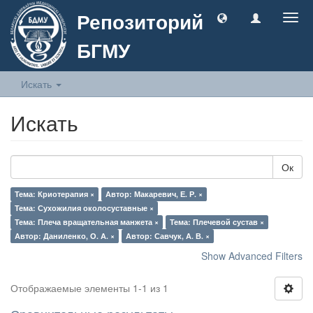
Репозиторий
Togg
navig
БГМУ
Искать
Искать
Ок
Тема: Криотерапия ×
Автор: Макаревич, Е. Р. ×
Тема: Сухожилия околосуставные ×
Тема: Плеча вращательная манжета ×
Тема: Плечевой сустав ×
Автор: Даниленко, О. А. ×
Автор: Савчук, А. В. ×
Show Advanced Filters
Отображаемые элементы 1-1 из 1