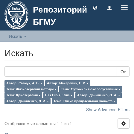
Репозиторий
Togg
navig
БГМУ
Искать
Искать
Ок
Автор: Савчук, А. В. ×
Автор: Макаревич, Е. Р. ×
Тема: Физиотерапии методы ×
Тема: Сухожилия околосуставные ×
Тема: Криотерапия ×
Has File(s): true ×
Автор: Даниленко, О. А. ×
Автор: Даниленко, Л. И. ×
Тема: Плеча вращательная манжета ×
Show Advanced Filters
Отображаемые элементы 1-1 из 1